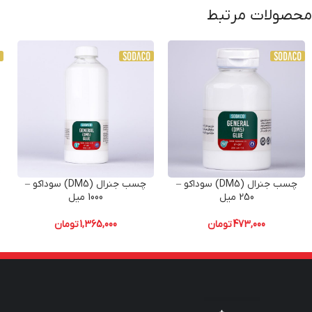
محصولات مرتبط
چسب جنرال (DM5) سوداکو –
چسب جنرال (DM5) سوداکو –
250 میل
1000 میل
473,000
تومان
1,365,000
تومان