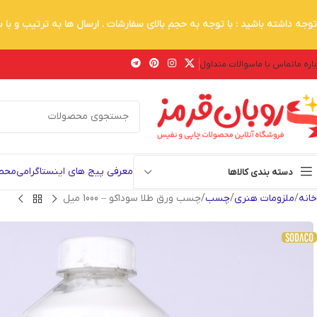
توجه داشته باشید : با توجه به حجم بالای سفارشات . ارسال ها به ترتیب و با
اره ما
تماس با ما
سوالات متداول
معرفی پیج های اینستاگرامی
محصو
دسته بندی کالاها
خانه
ملزومات هنری
چسب
چسب ورق طلا سوداکو – 1000 میل