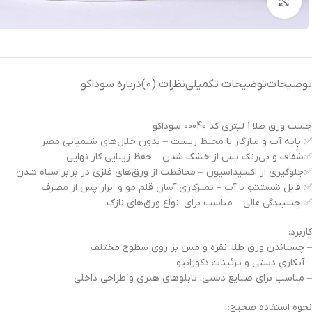
بزرگنمایی تصویر
توضیحات
توضیحات تکمیلی
نظرات (0)
درباره سوداکو
چسب ورق طلا 1 لیتری کد 00040 سوداکو
✅ پایه آب و سازگار با محیط زیست – بدون حلال‌های شیمیایی مضر
✅شفاف و بی‌رنگ پس از خشک شدن – حفظ زیبایی کار نهایی
✅جلوگیری از اکسیداسیون – محافظت از ورق‌های فلزی در برابر سیاه شدن
✅ قابل شستشو با آب – تمیزکاری آسان قلم مو و ابزار پس از مصرف
✅ چسبندگی عالی – مناسب برای انواع ورق‌های نازک
کاربرد:
– چسباندن ورق طلا، نقره و مس بر روی سطوح مختلف
– آبکاری دستی و تزئینات دکوراتیو
– مناسب برای صنایع دستی، تابلوهای هنری و طراحی داخلی
نحوه استفاده صحیح: