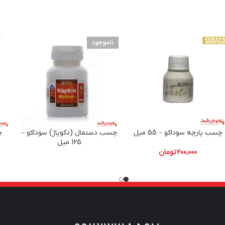
ناموجود
چسب پارچه سوداکو – 55 میل
چسب دستمال (دکوپاژ) سوداکو –
چ
125 میل
200,000
تومان