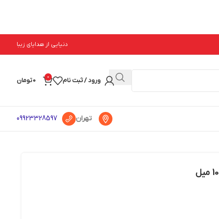
دنیایی از هدایای زیبا
0
ورود / ثبت نام
0
تومان
تهران
09923328597