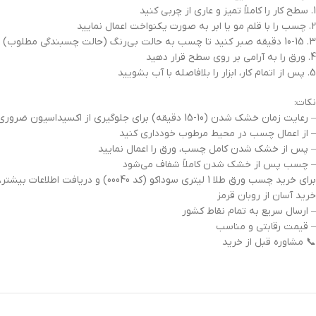
1. سطح کار را کاملاً تمیز و عاری از چربی کنید
2. چسب را با قلم مو یا ابر به صورت یکنواخت اعمال نمایید
3. 10-15 دقیقه صبر کنید تا چسب به حالت بی‌رنگ (حالت چسبندگی مطلوب) برسد
4. ورق را به آرامی بر روی سطح قرار دهید
5. پس از اتمام کار، ابزار را بلافاصله با آب بشویید
نکات:
– رعایت زمان خشک شدن (10-15 دقیقه) برای جلوگیری از اکسیداسیون ضروری است
– از اعمال چسب در محیط مرطوب خودداری کنید
– پس از خشک شدن کامل چسب، ورق را اعمال نمایید
– چسب پس از خشک شدن کاملاً شفاف می‌شود
برای خرید چسب ورق طلا 1 لیتری سوداکو (کد 00040) و دریافت اطلاعات بیشتر، همین حالا با کارشناسان فروشگاه روبان قرمز تماس بگیرید یا به صورت آنلاین سفارش دهید.
خرید آسان از روبان قرمز
– ارسال سریع به تمام نقاط کشور
– قیمت رقابتی و مناسب
📞 مشاوره قبل از خرید