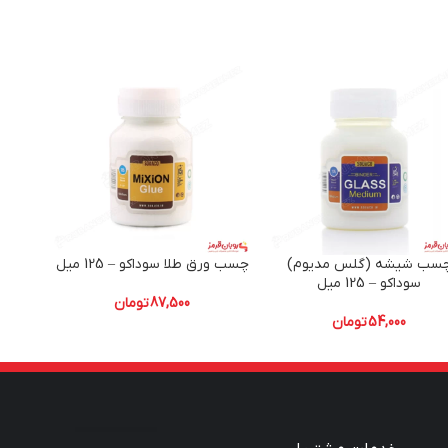
سب شیشه (گلس مدیوم)
چسب ورق طلا سوداکو – 125 میل
سوداکو – 125 میل
87,500
تومان
54,000
تومان