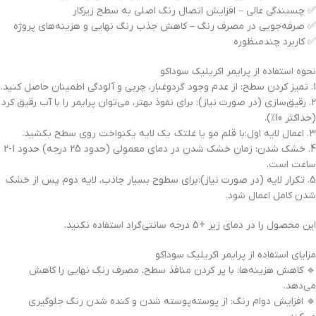
✅ چسبندگی عالی – افزایش اتصال رنگ اصلی به سطح زیرکار
✅ صرفه‌جویی در مصرف رنگ – کاهش جذب رنگ نهایی و هزینه‌های پروژه
✅ کاربرد چندمنظوره
نحوه استفاده از پرایمر اکریلیک سوداکو
1. تمیز کردن سطح: از عدم وجود گردوغبار، چربی و آلودگی اطمینان حاصل کنید.
2. رقیق‌سازی (در صورت نیاز): برای نفوذ بهتر، می‌توان پرایمر را با آب رقیق کرد
(حداکثر 10%).
3. اعمال لایه اول:با قلم مو یا غلتک یک لایه یکنواخت روی سطح بکشید.
4. خشک شدن: زمان خشک شدن در دمای معمولی (حدود 25 درجه) حدود 1-2
ساعت است.
5. تکرار لایه (در صورت نیاز):برای سطوح بسیار جاذب، لایه دوم پس از خشک
شدن کامل اعمال شود.
این محصول را در دمای زیر +5 درجه سانتی‌گراد استفاده نکنید.
مزایای استفاده از پرایمر اکریلیک سوداکو
🔹 کاهش هزینه‌ها: با پر کردن منافذ سطح، مصرف رنگ نهایی را کاهش
می‌دهد.
🔹 افزایش دوام رنگ: از پوسته‌پوسته شدن و کنده شدن رنگ جلوگیری