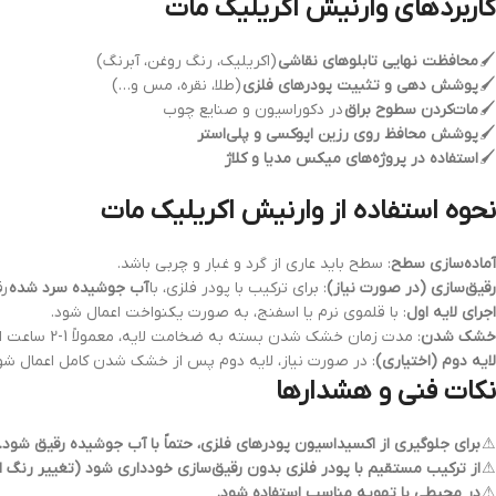
کاربردهای وارنیش اکریلیک مات
🖌
محافظت نهایی تابلوهای نقاشی
(اکریلیک، رنگ روغن، آبرنگ)
🖌
پوشش دهی و تثبیت پودرهای فلزی
(طلا، نقره، مس و…)
🖌
مات‌کردن سطوح براق
در دکوراسیون و صنایع چوب
🖌
پوشش محافظ روی رزین اپوکسی و پلی‌استر
🖌
استفاده در پروژه‌های میکس مدیا و کلاژ
نحوه استفاده از وارنیش اکریلیک مات
آماده‌سازی سطح
: سطح باید عاری از گرد و غبار و چربی باشد.
رقیق‌سازی (در صورت نیاز)
: برای ترکیب با پودر فلزی، با
آب جوشیده سرد شده
رق
اجرای لایه اول
: با قلموی نرم یا اسفنج، به صورت یکنواخت اعمال شود.
خشک شدن
: مدت زمان خشک شدن بسته به ضخامت لایه، معمولاً 1-2 ساعت است.
لایه دوم (اختیاری)
: در صورت نیاز، لایه دوم پس از خشک شدن کامل اعمال شو
نکات فنی و هشدارها
⚠
برای جلوگیری از اکسیداسیون پودرهای فلزی، حتماً با آب جوشیده رقیق شود.
⚠
از ترکیب مستقیم با پودر فلزی بدون رقیق‌سازی خودداری شود (تغییر رنگ اح
⚠
در محیطی با تهویه مناسب استفاده شود.