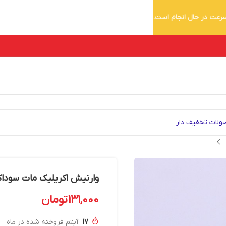
 سرعت در حال انجام است.
لات تخفیف دار
وارنیش اکریلیک مات سوداکو – 55
131,000
تومان
17
آیتم فروخته شده در ماه