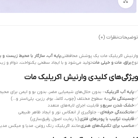
بزرگنمایی تصویر
توضیحات
نظرات (0)
وارنیش اکریلیک مات یک پوشش محافظتی
پایه آب، سازگار با محیط زیست و ب
نوع
براق، مات و خیلی مات
تولید می‌شود و با ایجاد سطحی یکنواخت، دوام و زیبا
ویژگی‌های کلیدی وارنیش اکریلیک مات
✅
پایه آب اکریلیک
– بدون حلال‌های شیمیایی مضر، بدون بو و ایمن برای مح
✅
چسبندگی عالی
به سطوح مختلف (چوب، کاغذ، بوم، رزین، پلی‌استر و…)
✅
خشک شدن سریع
و قابلیت اجرای لایه‌های متعدد
✅
مات‌کنندگی حرفه‌ای
– جلوگیری از انعکاس نور و ایجاد ظاهر طبیعی
✅
قابلیت ترکیب با پودرهای فلزی
(با رعایت اصول رقیق‌سازی)
✅
مناسب برای تکنیک‌های هنری
مانند اکریلیک، رنگ روغن، مدیا و میکس مدیا