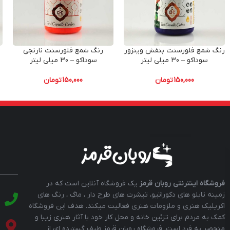
رنگ شمع فلورسنت بنفش وینزور
رنگ شمع فلورسنت نارنجی
ر
سوداکو – 30 میلی لیتر
سوداکو – 30 میلی لیتر
150,000
تومان
150,000
تومان
فروشگاه اینترنتی روبان قرمز
یک فروشگاه آنلاین است که در
زمینه تابلو های دکوراتیو، تیشرت های طرح دار ، ماگ ، رنگ های
اکریلیک هنری و ملزومات هنری فعالیت میکند. هدف این فروشگاه
کمک به مردم برای تزئین خانه و محل کار خود با آثار هنری زیبا و
منحصر به فرد است. فروشگاه روبان قرمز طیف گسترده ای از