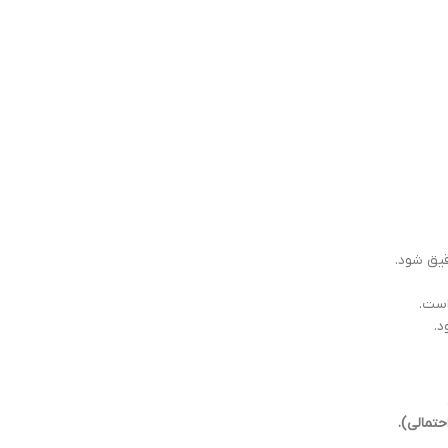
یق شود.
د.
تمالی).