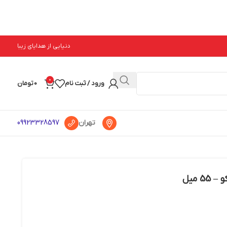
دنیایی از هدایای زیبا
0
ورود / ثبت نام
0
تومان
تهران
09923328597
 میل