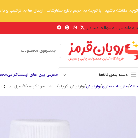
توجه داشته باشید : با توجه به حجم بالای سفارشات . ارسال ها به ترتیب و با
اره ما
تماس با ما
سوالات متداول
معرفی پیج های اینستاگرامی
محصو
دسته بندی کالاها
خانه
ملزومات هنری
وارنیش
وارنیش اکریلیک مات سوداکو – 55 میل