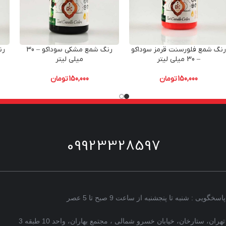
نگ شمع فلورسنت قرمز سوداکو
رنگ شمع مشکی سوداکو – 30
– 30 میلی لیتر
میلی لیتر
150,000
تومان
150,000
تومان
09923328597
پاسخگویی : شنبه تا پنجشنبه از ساعت 9 صبح تا 5 عصر
تهران، ستارخان، خیابان خسرو شمالی ، مجتمع بهاران، واحد 10 طبقه 3