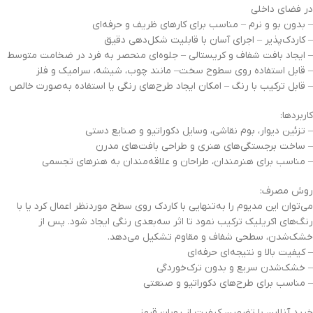
در فضای داخلی
– بدون بو و نرم – مناسب برای کارهای ظریف و حرفه‌ای
– کاردک‌پذیر – اجرای آسان با قابلیت شکل‌دهی دقیق
– ایجاد بافت شفاف و کریستالی – جلوه‌ای منحصر به فرد در ضخامت متوسط
– قابل استفاده روی سطوح سخت– مانند چوب، شیشه، سرامیک و فلز
– قابل ترکیب با رنگ – امکان ایجاد طرح‌های رنگی یا استفاده به‌صورت خالص
کاربردها:
– تزئین دیوار، بوم نقاشی، وسایل دکوراتیو و صنایع دستی
– ساخت برجستگی‌های هنری و طراحی بافت‌های مدرن
– مناسب برای هنرمندان، طراحان و علاقه‌مندان به هنرهای تجسمی
روش مصرف:
می‌توان این مدیوم را به‌تنهایی با کاردک روی سطح موردنظر اعمال کرد یا با
رنگ‌های اکریلیک ترکیب نمود تا اثر سه‌بعدی رنگی ایجاد شود. پس از
خشک‌شدن، سطحی شفاف و مقاوم تشکیل می‌دهد.
– کیفیت بالا و نتیجه‌ای حرفه‌ای
– خشک‌شدن سریع و بدون ترک‌خوردگی
– مناسب برای طرح‌های دکوراتیو و صنعتی
خرید آنلاین با تضمین کیفیت از روبان قرمز