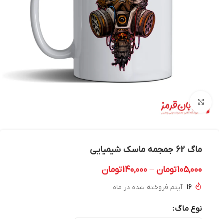
بزرگنمایی تصویر
ماگ 62 جمجمه ماسک شیمیایی
105,000
تومان
–
140,000
تومان
16
آیتم فروخته شده در ماه
نوع ماگ