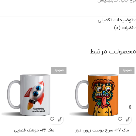
نوع چاپ :
سابلیمیشن
توضیحات تکمیلی
نظرات (0)
محصولات مرتبط
ناموجود
ناموجود
ماگ 027 سرخ پوست زبون دراز
ماگ 026 موشک فضایی