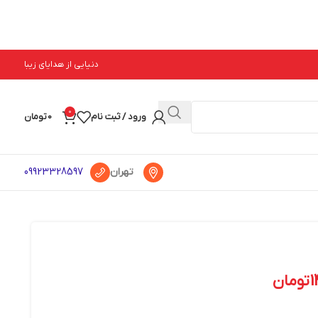
دنیایی از هدایای زیبا
0
ورود / ثبت نام
0
تومان
تهران
09923328597
1
تومان