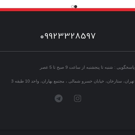
09923328597
پاسخگویی : شنبه تا پنجشنبه از ساعت 9 صبح تا 5 عصر
تهران، ستارخان، خیابان خسرو شمالی ، مجتمع بهاران، واحد 10 طبقه 3