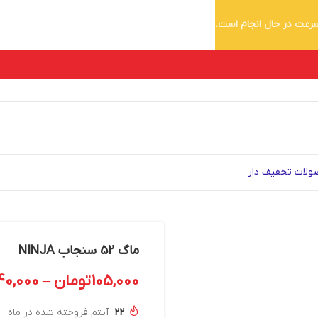
 سرعت در حال انجام است.
لات تخفیف دار
ماگ 52 سنجاب NINJA
105,000
تومان
–
40,000
22
آیتم فروخته شده در ماه