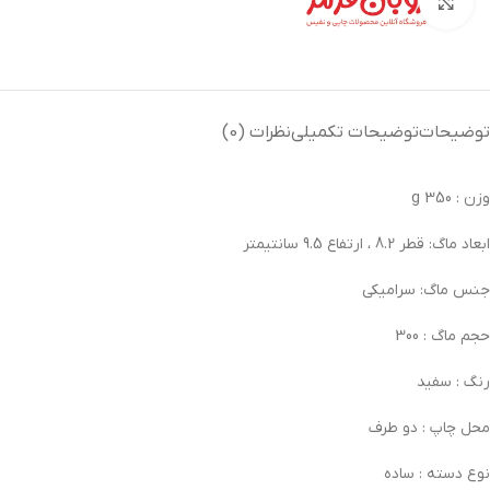
بزرگنمایی تصویر
توضیحات
توضیحات تکمیلی
نظرات (0)
وزن :
350 g
ابعاد ماگ:
قطر 8.2 ، ارتفاع 9.5 سانتیمتر
جنس ماگ:
سرامیکی
حجم ماگ :
300
رنگ :
سفید
محل چاپ :
دو طرف
نوع دسته :
ساده