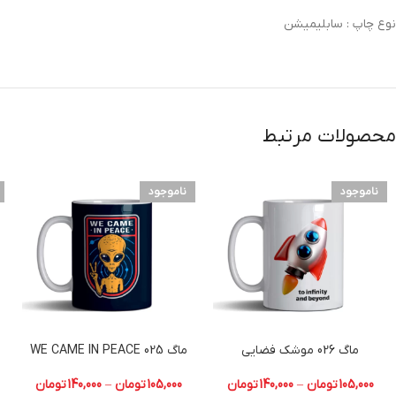
نوع چاپ :
سابلیمیشن
محصولات مرتبط
ناموجود
ناموجود
ماگ 026 موشک فضایی
ماگ 025 WE CAME IN PEACE
105,000
تومان
–
140,000
تومان
105,000
تومان
–
140,000
تومان