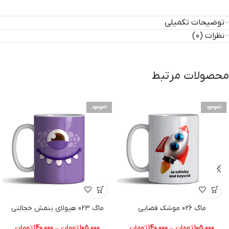
توضیحات تکمیلی
نظرات (0)
محصولات مرتبط
ناموجود
ناموجود
ماگ 026 موشک فضایی
ماگ 023 هیولای بنفش خجالتی
105,000
تومان
–
140,000
تومان
105,000
تومان
–
140,000
تومان