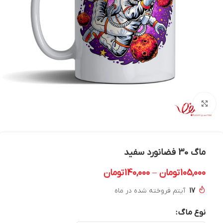
بزرگنمایی تصویر
ماگ 30 فضانورد سفید
105,000
تومان
–
140,000
تومان
17
آیتم فروخته شده در ماه
نوع ماگ