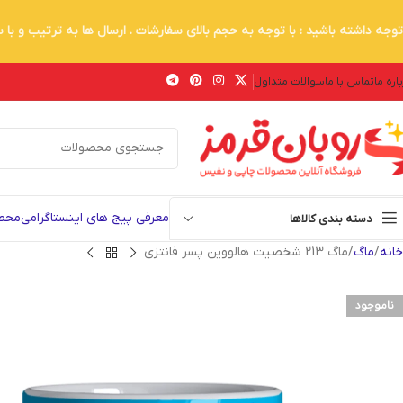
توجه داشته باشید : با توجه به حجم بالای سفارشات . ارسال ها به ترتیب و با
اره ما
تماس با ما
سوالات متداول
معرفی پیج های اینستاگرامی
محصو
دسته بندی کالاها
خانه
ماگ
ماگ 213 شخصیت هالووین پسر فانتزی
ناموجود