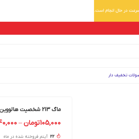
 سرعت در حال انجام است.
لات تخفیف دار
ماگ 213 شخصیت هالووین پسر فانتزی
105,000
تومان
–
40,000
22
آیتم فروخته شده در ماه