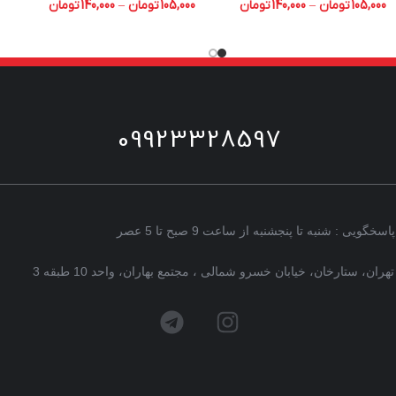
105,000
تومان
–
140,000
تومان
105,000
تومان
–
140,000
تومان
09923328597
پاسخگویی : شنبه تا پنجشنبه از ساعت 9 صبح تا 5 عصر
تهران، ستارخان، خیابان خسرو شمالی ، مجتمع بهاران، واحد 10 طبقه 3