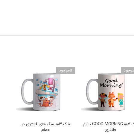
موجود
ناموجود
نامو
ماگ 007 GOOD MORNING با تم
ماگ 003 سگ های فانتزی در
فانتزی
حمام