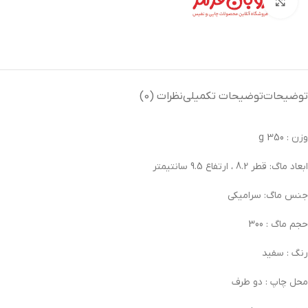
بزرگنمایی تصویر
توضیحات
توضیحات تکمیلی
نظرات (0)
وزن :
350 g
ابعاد ماگ:
قطر 8.2 ، ارتفاع 9.5 سانتیمتر
جنس ماگ:
سرامیکی
حجم ماگ :
300
رنگ :
سفید
محل چاپ :
دو طرف