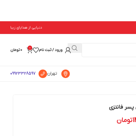
دنیایی از هدایای زیبا
0
ورود / ثبت نام
0
تومان
تهران
09923328597
1
تومان