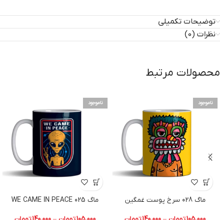
توضیحات تکمیلی
نظرات (0)
محصولات مرتبط
ناموجود
ناموجود
ماگ 028 سرخ پوست غمگین
ماگ 025 WE CAME IN PEACE
105,000
تومان
–
140,000
تومان
105,000
تومان
–
140,000
تومان