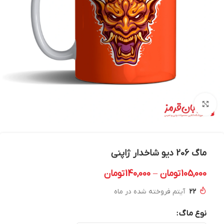
بزرگنمایی تصویر
ماگ 206 دیو شاخدار ژاپنی
105,000
تومان
–
140,000
تومان
22
آیتم فروخته شده در ماه
نوع ماگ