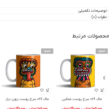
توضیحات تکمیلی
نظرات (0)
محصولات مرتبط
ناموجود
ناموجود
ماگ 028 سرخ پوست غمگین
ماگ 027 سرخ پوست زبون دراز
105,000
تومان
–
140,000
تومان
105,000
تومان
–
140,000
تومان