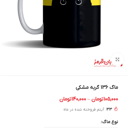
بزرگنمایی تصویر
ماگ 136 گربه مشکی
105,000
تومان
–
140,000
تومان
33
آیتم فروخته شده در ماه
نوع ماگ