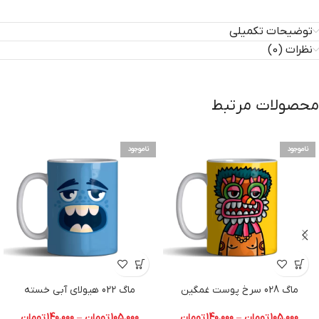
توضیحات تکمیلی
نظرات (0)
محصولات مرتبط
ناموجود
ناموجود
ماگ 028 سرخ پوست غمگین
ماگ 022 هیولای آبی خسته
105,000
تومان
–
140,000
تومان
105,000
تومان
–
140,000
تومان