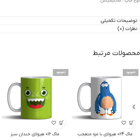
نوع چاپ :
سابلیمیشن
توضیحات تکمیلی
نظرات (0)
محصولات مرتبط
ناموجود
ناموجود
ماگ 024 هیولای با مزه متعجب
ماگ 016 هیولای خندان سبز