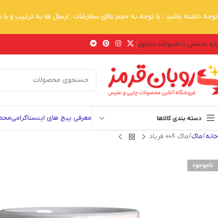
توجه داشته باشید : با توجه به حجم بالای سفارشات . ارسال ها به ترتیب و با
اره ما
تماس با ما
سوالات متداول
معرفی پیج های اینستاگرامی
محصو
دسته بندی کالاها
خانه
ماگ
ماگ 008 فریاد
ناموجود