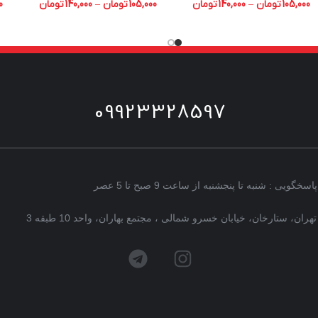
105,000
تومان
–
140,000
تومان
105,000
تومان
–
140,000
تومان
0
09923328597
پاسخگویی : شنبه تا پنجشنبه از ساعت 9 صبح تا 5 عصر
تهران، ستارخان، خیابان خسرو شمالی ، مجتمع بهاران، واحد 10 طبقه 3