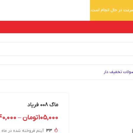
 سرعت در حال انجام است.
لات تخفیف دار
ماگ 008 فریاد
105,000
تومان
–
40,000
33
آیتم فروخته شده در ماه