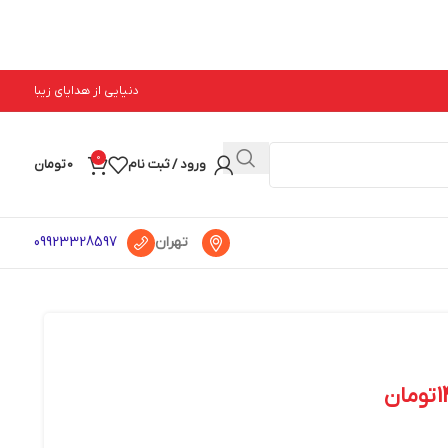
دنیایی از هدایای زیبا
0
ورود / ثبت نام
0
تومان
تهران
09923328597
1
تومان