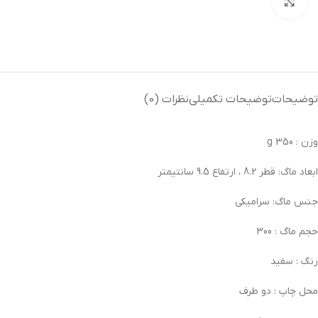
بزرگنمایی تصویر
توضیحات
توضیحات تکمیلی
نظرات (0)
وزن :
350 g
ابعاد ماگ:
قطر 8.2 ، ارتفاع 9.5 سانتیمتر
جنس ماگ:
سرامیکی
حجم ماگ :
300
رنگ :
سفید
محل چاپ :
دو طرف