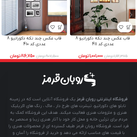
قاب عکس چند تکه دکوراتیو 8
قاب عکس چند تکه دکوراتیو 8
عددی کد 411
عددی کد 410
1,001,000
تومان
816,750
تومان
1,112,375
تومان
907,500
تومان
فروشگاه اینترنتی روبان قرمز
یک فروشگاه آنلاین است که در زمینه
تابلو های دکوراتیو، تیشرت های طرح دار ، ماگ ، رنگ های اکریلیک
هنری و ملزومات هنری فعالیت میکند. هدف این فروشگاه کمک به
مردم برای تزئین خانه و محل کار خود با آثار هنری زیبا و منحصر به
فرد است. فروشگاه روبان قرمز طیف گسترده ای از محصولات هنری را
با قیمت های مناسب ارائه می دهد و خرید از فروشگاه را آسان و