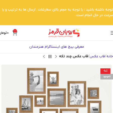
توجه داشته باشید : با توجه به حجم بالای سفارشات . ارسال ها به ترتیب و با
سرعت در حال انجام است.
0
0
تومان
معرفی پیج های اینستاگرام هنرمندان
خانه
قاب عکس
قاب عکس چند تکه
-10%
ناموجود