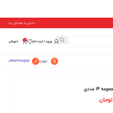
دنیایی از هدایای زیبا
0
ورود / ثبت نام
0
تومان
تهران
09923328597
تومان