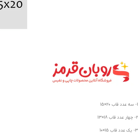
1- سه عدد قاب 20×15
2- چهار عدد قاب 18×13
3- یک عدد قاب 15×10