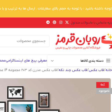
توجه داشته باشید : با توجه به حجم بالای سفارشات . ارسال ها به ترتیب و با
اره ما
تماس با ما
سوالات متداول
معرفی پیج های اینستاگرامی
محصو
دسته بندی کالاها
خانه
قاب عکس
قاب عکس چند تکه
قاب عکس مدرن کد 203 مجموعه 14 عددی
-10%
ناموجود