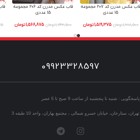
قاب عکس مدرن کد 207 مجموعه
قاب عکس مدرن کد 206 مجموعه
15 عددی
15 عددی
1,519,375
تومان
1,568,875
تومان
1,688,500
تومان
1,743,500
تومان
75
09923328597
پاسخگویی : شنبه تا پنجشنبه از ساعت 9 صبح تا 5 عصر
تهران، ستارخان، خیابان خسرو شمالی ، مجتمع بهاران، واحد 10 طبقه 3