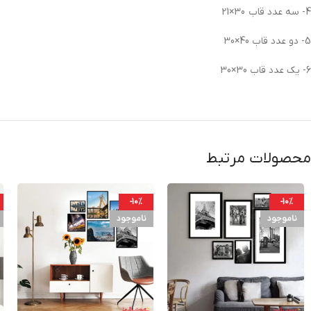
4- سه عدد قاب 30×21
5- دو عدد قاب 40×30
6- یک عدد قاب 30×30
محصولات مرتبط
-10%
-10%
ناموجود
ناموجود