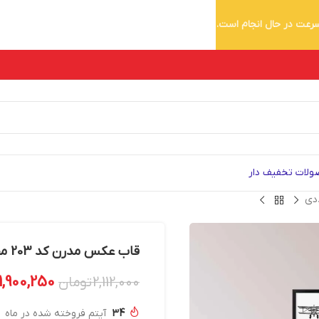
 سرعت در حال انجام است.
لات تخفیف دار
قاب عکس مدرن کد 203 مجموعه 14 عددی
1,900,250
2,112,000
تومان
34
آیتم فروخته شده در ماه