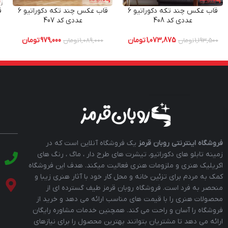
قاب عکس چند تکه دکوراتیو 6
قاب عکس چند تکه دکوراتیو 6
عددی کد 408
عددی کد 407
1,073,875
تومان
979,000
تومان
1,193,500
تومان
1,089,000
تومان
فروشگاه اینترنتی روبان قرمز
یک فروشگاه آنلاین است که در
زمینه تابلو های دکوراتیو، تیشرت های طرح دار ، ماگ ، رنگ های
اکریلیک هنری و ملزومات هنری فعالیت میکند. هدف این فروشگاه
کمک به مردم برای تزئین خانه و محل کار خود با آثار هنری زیبا و
منحصر به فرد است. فروشگاه روبان قرمز طیف گسترده ای از
محصولات هنری را با قیمت های مناسب ارائه می دهد و خرید از
فروشگاه را آسان و راحت می کند. همچنین خدمات مشاوره رایگان
ارائه می دهد تا مشتریان بتوانند بهترین محصول را برای نیازهای