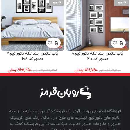
ناموجود
ناموجود
قاب عکس چند تکه دکوراتیو 8
قاب عکس چند تکه دکوراتیو 7
عددی کد 410
عددی کد 409
816,750
تومان
965,250
تومان
907,500
تومان
1,073,875
تومان
فروشگاه اینترنتی روبان قرمز
یک فروشگاه آنلاین است که در زمینه
تابلو های دکوراتیو، تیشرت های طرح دار ، ماگ ، رنگ های اکریلیک
هنری و ملزومات هنری فعالیت میکند. هدف این فروشگاه کمک به