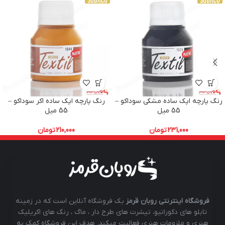
رنگ پارچه اپک ساده مشکی سوداکو –
رنگ پارچه اپک ساده اکر سوداکو –
55 میل
55 میل
231,000
تومان
210,000
تومان
فروشگاه اینترنتی روبان قرمز
یک فروشگاه آنلاین است که در زمینه
تابلو های دکوراتیو، تیشرت های طرح دار ، ماگ ، رنگ های اکریلیک
هنری و ملزومات هنری فعالیت میکند. هدف این فروشگاه کمک به