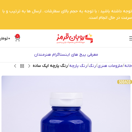
توجه داشته باشید : با توجه به حجم بالای سفارشات . ارسال ها به ترتیب و با
سرعت در حال انجام است.
0
0
تومان
معرفی پیج های اینستاگرام هنرمندان
خانه
ملزومات هنری
رنگ
رنگ پارچه
رنگ پارچه اپک ساده