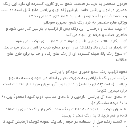
فرمول منحصر به فرد، در صنعت شمع سازی کاربرد گسترده ای دارد. این رنگ
خمیری در انواع پارافین جامد، پارافین ژله ای و پارافین مایع قابل استفاده است
و با حفظ ثبات رنگ، جلوه زیبایی به شمع های شما می بخشد.
ویژگی های منحصر به فرد رنگ شمع خمیری سوداکو
✅ نیمه شفاف و درخشان: این رنگ پس از ترکیب با پارافین کدر نمی شود و
ظاهری جذاب و حرفه ای ایجاد می کند.
✅ سازگاری بالا: با انواع پارافین و موم های شمع سازی ترکیب می شود.
✅ پایدار در دمای بالا: رنگدانه های آن در دمای ذوب پارافین پایدار می مانند.
✅ تنوع رنگ بالا: طیف گسترده ای از رنگ های زنده و جذاب برای طرح های
خلاقانه.
نحوه ترکیب رنگ شمع خمیری سوداکو با پارافین
ترکیب این رنگ با پارافین به صورت تجربی انجام می شود و بسته به نوع
پارافین (جامد، ژله ای یا مایع) و دمای ذوب آن، میزان مورد نیاز متفاوت است.
برای بهترین نتیجه:
🔹 دمای ایده آل پارافین: پارافین را تا دمای مناسب ذوب کنید (معمولاً بین ۶۰
تا ۸۰ درجه سانتیگراد).
🔹 میزان ترکیب: با توجه به غلظت رنگ، مقدار کمی از رنگ خمیری را اضافه
کرده و هم بزنید تا به رنگ دلخواه برسید.
🔹 تست رنگ: قبل از استفاده در حجم زیاد، یک نمونه کوچک آزمایش کنید تا