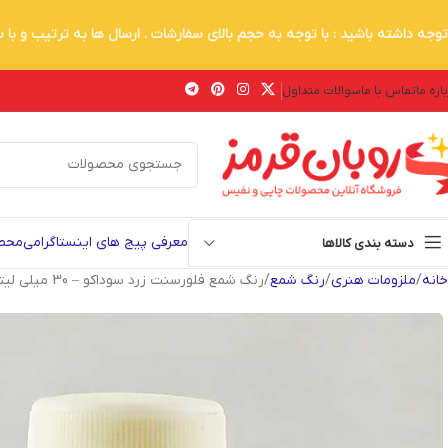
توجه داشته باشید : با توجه به حجم بالای سفارشات . ارسال ها به ترتیب و با
اره ما
تماس با ما
سوالات متداول
معرفی پیج های اینستاگرامی
محصو
دسته بندی کالاها
خانه
ملزومات هنری
رنگ شمع
رنگ شمع فلورسنت زرد سوداکو – 30 میلی لیتر