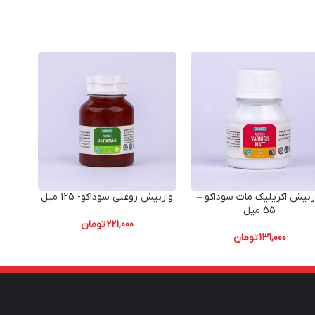
رنیش اکریلیک مات سوداکو –
وارنیش روغنی سوداکو- 125 میل
وار
55 میل
221,000
تومان
131,000
تومان