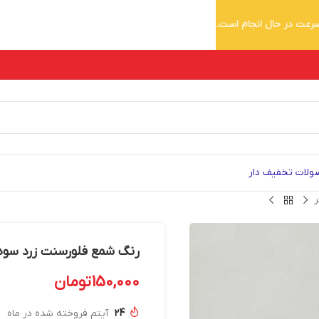
 سرعت در حال انجام است.
لات تخفیف دار
رنگ شمع فلورسنت زرد سوداکو – 30 می
150,000
تومان
24
آیتم فروخته شده در ماه