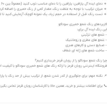
🔹 دمای ایده آل پارافین: پارافین را تا دمای مناسب ذوب کنید (معمولاً بین ۶۰ تا ۸۰ درجه سانتیگراد).
🔹 میزان ترکیب: با توجه به غلظت رنگ، مقدار کمی از رنگ خمیری را اضافه کرده
🔹 تست رنگ: قبل از استفاده در حجم زیاد، یک نمونه کوچک آزمایش کنید تا ا
کاربردهای رنگ شمع خمیری سوداکو
این رنگ ایده آل برای:
– شمع های تزئینی
– شمع های عطری و رومانتیک
– صنایع دستی و کارهای هنری
– ساخت شمع های ژله ای شفاف
چرا رنگ شمع سوداکو را از روبان قرمز خریداری کنیم؟
فروشگاه اینترنتی روبان قرمز با ارائه رنگ های شمع خمیری سوداکو با کیفیت 
📌 نکته مهم: برای جلوگیری از کدر شدن شمع، از ترکیب بیش از حد رنگ با پارا
📞 برای اطلاعات بیشتر و خرید، همین حالا با کارشناسان روبان قرمز تماس بگیری