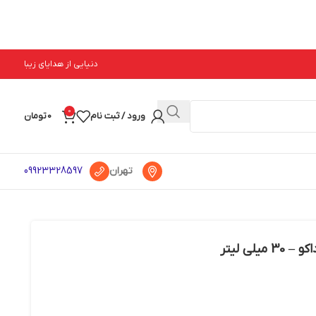
دنیایی از هدایای زیبا
0
ورود / ثبت نام
0
تومان
تهران
09923328597
لی لیتر