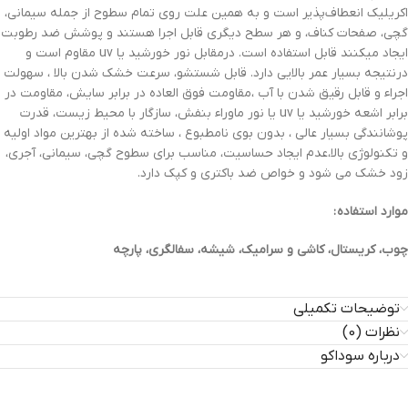
اکریلیک انعطاف‌پذیر است و به همین علت روی تمام سطوح از جمله سیمانی،
گچی، صفحات کناف، و هر سطح دیگری قابل اجرا هستند و پوشش ضد رطوبت
ایجاد میکنند قابل استفاده است. درمقابل نور خورشید یا uv مقاوم است و
درنتیجه بسیار عمر بالایی دارد. قابل شستشو، سرعت خشک شدن بالا ، سهولت
اجراء و قابل رقیق شدن با آب ،مقاومت فوق العاده در برابر سایش، مقاومت در
برابر اشعه خورشید یا uv یا نور ماوراء بنفش، سازگار با محیط زیست، قدرت
پوشانندگی بسیار عالی ، بدون بوی نامطبوع ، ساخته شده از بهترین مواد اولیه
و تکنولوژی بالا،عدم ایجاد حساسیت، مناسب برای سطوح گچی، سیمانی، آجری،
زود خشک می شود و خواص ضد باکتری و کپک دارد.
موارد استفاده :
چوب، کریستال، کاشی و سرامیک، شیشه، سفالگری، پارچه
توضیحات تکمیلی
نظرات (0)
درباره سوداکو