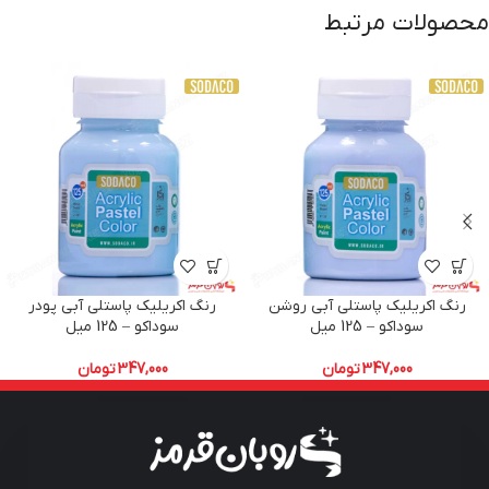
محصولات مرتبط
رنگ اکریلیک پاستلی آبی روشن
رنگ اکریلیک پاستلی آبی پودر
سوداکو – 125 میل
سوداکو – 125 میل
347,000
تومان
347,000
تومان