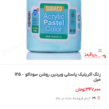
بزرگنمایی تصویر
رنگ اکریلیک پاستلی ویردین روشن سوداکو – 125
میل
347,000
تومان
29
آیتم فروخته شده در ماه