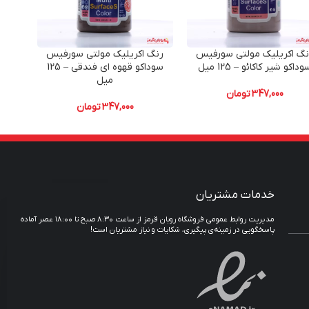
نگ اکریلیک مولتی سورفیس
رنگ اکریلیک مولتی سورفیس
رنگ
وداکو شیر کاکائو – 125 میل
سوداکو قهوه ای فندقی – 125
سود
میل
347,000
تومان
347,000
تومان
خدمات مشتریان
مدیریت روابط عمومی فروشگاه روبان قرمز از ساعت ۸:۳۰ صبح تا ۱۸:۰۰ عصر آماده
پاسخگویی در زمینه‌ی پیگیری، شکایات و نیاز مشتریان است!