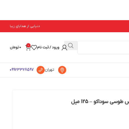
دنیایی از هدایای زیبا
0
ورود / ثبت نام
0
تومان
تهران
09923328597
سی سوداکو – 125 میل