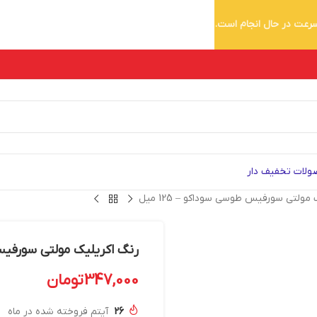
 سرعت در حال انجام است.
لات تخفیف دار
مولتی سورفیس طوسی سوداکو – 125 میل
رنگ اکریلیک مولتی سورفیس طو
347,000
تومان
26
آیتم فروخته شده در ماه