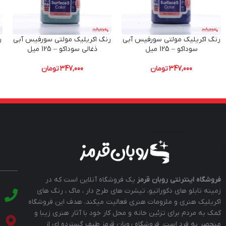
رنگ اکریلیک مولتی سورفیس آبی
رنگ اکریلیک مولتی سورفیس آبی
ر
سوداکو – 125 میل
ذغالی سوداکو – 125 میل
347,000
تومان
347,000
تومان
فروشگاه اینترنتی روبان قرمز
یک فروشگاه آنلاین است که در
زمینه تابلو های دکوراتیو، تیشرت های طرح دار ، ماگ ، رنگ های
اکریلیک هنری و ملزومات هنری فعالیت میکند. هدف این فروشگاه
کمک به مردم برای تزئین خانه و محل کار خود با آثار هنری زیبا و
منحصر به فرد است. فروشگاه روبان قرمز طیف گسترده ای از