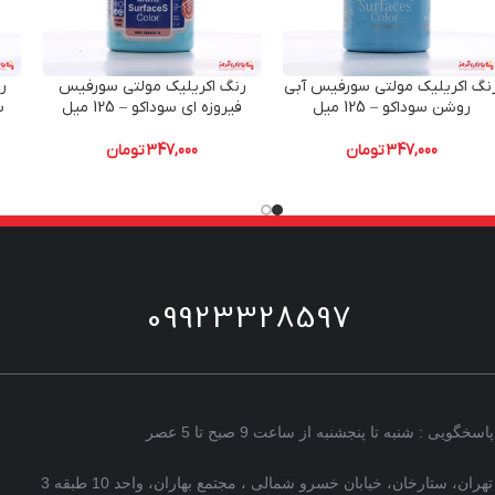
نگ اکریلیک مولتی سورفیس آبی
رنگ اکریلیک مولتی سورفیس
ر
روشن سوداکو – 125 میل
فیروزه ای سوداکو – 125 میل
س
347,000
تومان
347,000
تومان
09923328597
پاسخگویی : شنبه تا پنجشنبه از ساعت 9 صبح تا 5 عصر
تهران، ستارخان، خیابان خسرو شمالی ، مجتمع بهاران، واحد 10 طبقه 3