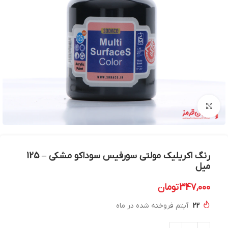
بزرگنمایی تصویر
رنگ اکریلیک مولتی سورفیس سوداکو مشکی – 125
میل
347,000
تومان
22
آیتم فروخته شده در ماه