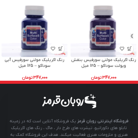
رنگ اکریلیک مولتی سورفیس بنفش
رنگ اکریلیک مولتی سورفیس آبی
ویولت سوداکو – 125 میل
سوداکو – 125 میل
347,000
تومان
347,000
تومان
فروشگاه اینترنتی روبان قرمز
یک فروشگاه آنلاین است که در زمینه
تابلو های دکوراتیو، تیشرت های طرح دار ، ماگ ، رنگ های اکریلیک
هنری و ملزومات هنری فعالیت میکند. هدف این فروشگاه کمک به