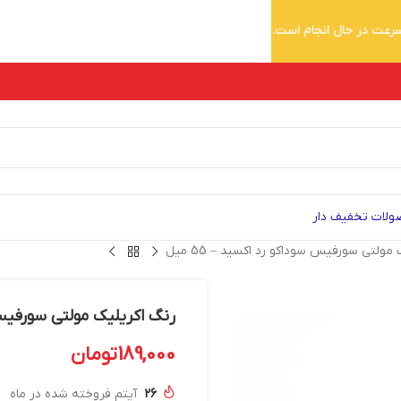
 سرعت در حال انجام است.
لات تخفیف دار
مولتی سورفیس سوداکو رد اکسید – 55 میل
رنگ اکریلیک مولتی سورفیس سو
189,000
تومان
26
آیتم فروخته شده در ماه