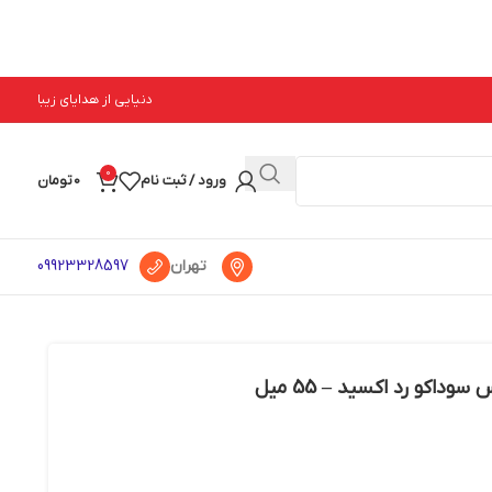
دنیایی از هدایای زیبا
0
ورود / ثبت نام
0
تومان
تهران
09923328597
داکو رد اکسید – 55 میل