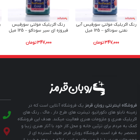
رنگ اکریلیک مولتی سورفیس آبی
رنگ اکریلیک مولتی سورفیس
ر
نفتی سوداکو – 125 میل
فیروزه ای سیر سوداکو – 125 میل
347,000
تومان
347,000
تومان
فروشگاه اینترنتی روبان قرمز
یک فروشگاه آنلاین است که در
زمینه تابلو های دکوراتیو، تیشرت های طرح دار ، ماگ ، رنگ های
اکریلیک هنری و ملزومات هنری فعالیت میکند. هدف این فروشگاه
کمک به مردم برای تزئین خانه و محل کار خود با آثار هنری زیبا و
منحصر به فرد است. فروشگاه روبان قرمز طیف گسترده ای از
محصولات هنری را با قیمت های مناسب ارائه می دهد و خرید از