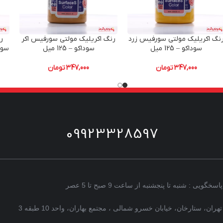
نگ اکریلیک مولتی سورفیس زرد
رنگ اکریلیک مولتی سورفیس اکر
ر
سوداکو – 125 میل
سوداکو – 125 میل
سودا
347,000
تومان
347,000
تومان
09923328597
پاسخگویی : شنبه تا پنجشنبه از ساعت 9 صبح تا 5 عصر
تهران، ستارخان، خیابان خسرو شمالی ، مجتمع بهاران، واحد 10 طبقه 3