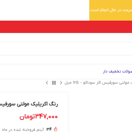
 سرعت در حال انجام است.
لات تخفیف دار
ولتی سورفیس اکر سوداکو – 125 میل
رنگ اکریلیک مولتی سورفیس اکر 
347,000
تومان
34
آیتم فروخته شده در ماه