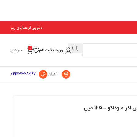
دنیایی از هدایای زیبا
0
ورود / ثبت نام
0
تومان
تهران
09923328597
سوداکو – 125 میل