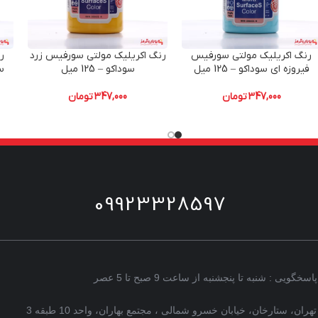
رنگ اکریلیک مولتی سورفیس
رنگ اکریلیک مولتی سورفیس زرد
ر
فیروزه ای سوداکو – 125 میل
سوداکو – 125 میل
347,000
تومان
347,000
تومان
09923328597
پاسخگویی : شنبه تا پنجشنبه از ساعت 9 صبح تا 5 عصر
تهران، ستارخان، خیابان خسرو شمالی ، مجتمع بهاران، واحد 10 طبقه 3