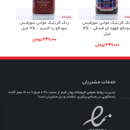
نگ اکریلیک مولتی سورفیس
رنگ اکریلیک مولتی سورفیس
رنگ
سوداکو قهوه ای فندقی – 125
سوداکو رد اکسید – 125 میل
س
میل
347,000
تومان
347,000
تومان
خدمات مشتریان
مدیریت روابط عمومی فروشگاه روبان قرمز از ساعت ۸:۳۰ صبح تا ۱۸:۰۰ عصر آماده
پاسخگویی در زمینه‌ی پیگیری، شکایات و نیاز مشتریان است!