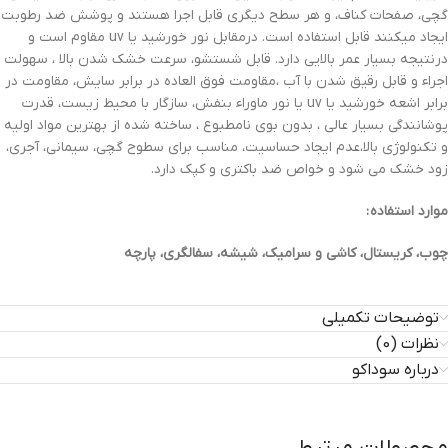
گچی، صفحات کناف، و هر سطح دیگری قابل اجرا هستند و پوشش ضد رطوبت
ایجاد میکنند قابل استفاده است. درمقابل نور خورشید یا uv مقاوم است و
درنتیجه بسیار عمر بالایی دارد. قابل شستشو، سرعت خشک شدن بالا ، سهولت
اجراء و قابل رقیق شدن با آب ،مقاومت فوق العاده در برابر سایش، مقاومت در
برابر اشعه خورشید یا uv یا نور ماوراء بنفش، سازگار با محیط زیست، قدرت
پوشانندگی بسیار عالی ، بدون بوی نامطبوع ، ساخته شده از بهترین مواد اولیه
و تکنولوژی بالا،عدم ایجاد حساسیت، مناسب برای سطوح گچی، سیمانی، آجری،
زود خشک می شود و خواص ضد باکتری و کپک دارد.
موارد استفاده :
چوب، کریستال، کاشی و سرامیک، شیشه، سفالگری، پارچه
توضیحات تکمیلی
نظرات (0)
درباره سوداکو