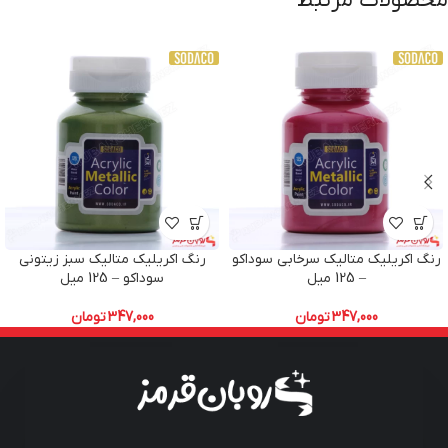
محصولات مرتبط
رنگ اکریلیک متالیک سرخابی سوداکو
رنگ اکریلیک متالیک سبز زیتونی
– 125 میل
سوداکو – 125 میل
347,000
تومان
347,000
تومان