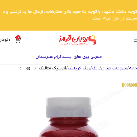
توجه داشته باشید : با توجه به حجم بالای سفارشات . ارسال ها به ترتیب و با
سرعت در حال انجام است.
0
0
تومان
معرفی پیج های اینستاگرام هنرمندان
خانه
ملزومات هنری
رنگ
رنگ اکریلیک
اکریلیک متالیک