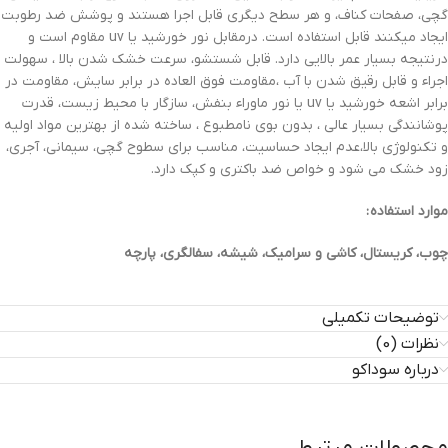
گچی، صفحات کناف، و هر سطح دیگری قابل اجرا هستند و پوشش ضد رطوبت
ایجاد میکنند قابل استفاده است. درمقابل نور خورشید یا uv مقاوم است و
درنتیجه بسیار عمر بالایی دارد. قابل شستشو، سرعت خشک شدن بالا ، سهولت
اجراء و قابل رقیق شدن با آب ،مقاومت فوق العاده در برابر سایش، مقاومت در
برابر اشعه خورشید یا uv یا نور ماوراء بنفش، سازگار با محیط زیست، قدرت
پوشانندگی بسیار عالی ، بدون بوی نامطبوع ، ساخته شده از بهترین مواد اولیه
و تکنولوژی بالا،عدم ایجاد حساسیت، مناسب برای سطوح گچی، سیمانی، آجری،
زود خشک می شود و خواص ضد باکتری و کپک دارد.
موارد استفاده :
چوب، کریستال، کاشی و سرامیک، شیشه، سفالگری، پارچه
توضیحات تکمیلی
نظرات (0)
درباره سوداکو