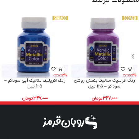
محصولات مرتبط
رنگ اکریلیک متالیک بنفش روشن
رنگ اکریلیک متالیک آبی سوداکو –
سوداکو – 125 میل
125 میل
347,000
تومان
347,000
تومان