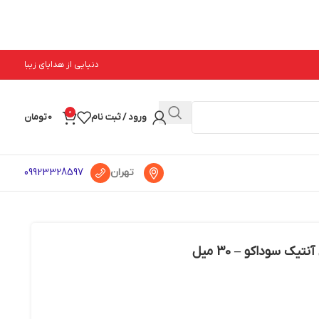
دنیایی از هدایای زیبا
0
ورود / ثبت نام
0
تومان
تهران
09923328597
ک سوداکو – 30 میل