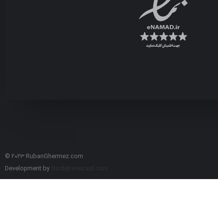
© 2023 RubanGhermez.com
Development by
Nardebanezard.com