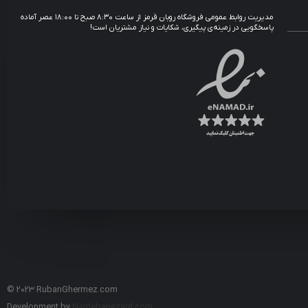
مدیریت روابط عمومی فروشگاه روبان قرمز از ساعت ۸:۳۰ صبح تا ۱۸:۰۰ عصر آماده
پاسخگویی در زمینه‌ی پیگیری، شکایات و نیاز مشتریان است!
© 2023 RubanGhermez.com
Development by
Nardebanezard.com