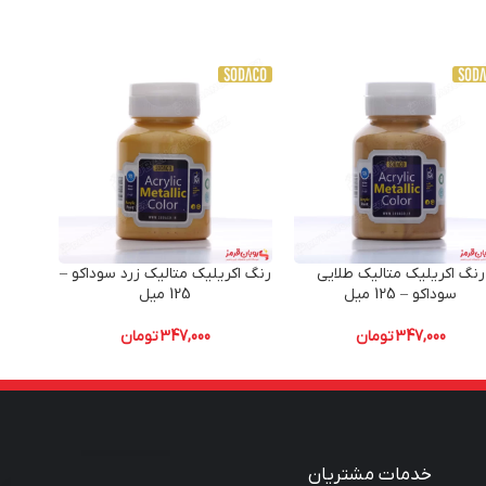
رنگ اکریلیک متالیک طلایی
رنگ اکریلیک متالیک زرد سوداکو –
رنگ ا
سوداکو – 125 میل
125 میل
347,000
تومان
347,000
تومان
خدمات مشتریان