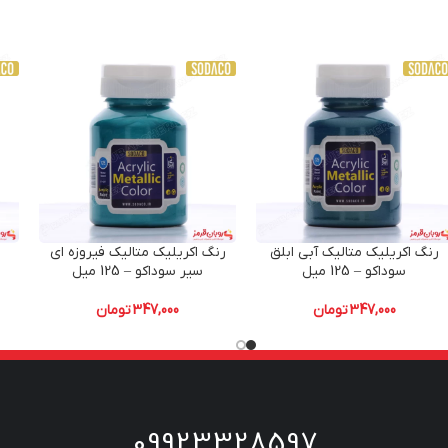
رنگ اکریلیک متالیک آبی ابلق
رنگ اکریلیک متالیک فیروزه ای
سوداکو – 125 میل
سیر سوداکو – 125 میل
347,000
تومان
347,000
تومان
09923328597