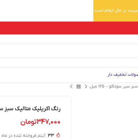
 سرعت در حال انجام است.
لات تخفیف دار
سیر سوداکو – 125 میل
رنگ اکریلیک متالیک سبز سیر سود
347,000
تومان
33
آیتم فروخته شده در ماه