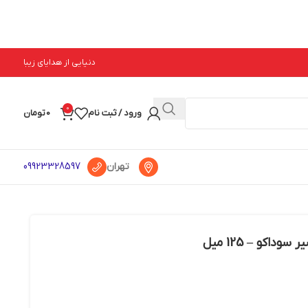
دنیایی از هدایای زیبا
0
ورود / ثبت نام
0
تومان
تهران
09923328597
اکو – 125 میل