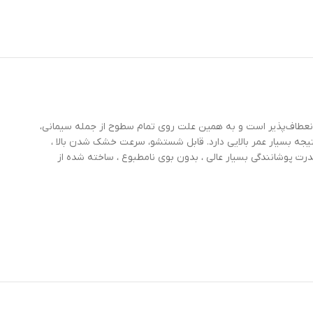
نعطاف‌پذیر است و به همین علت روی تمام سطوح از جمله سیمانی،
ستند و پوشش ضد رطوبت ایجاد میکنند قابل استفاده است. درمقابل نور خورشید یا uv مقاوم است و درنتیجه بسیار عمر بالایی دارد. قابل شستشو، سرعت خشک شدن بالا ،
اشعه خورشید یا uv یا نور ماوراء بنفش، سازگار با محیط زیست، قدرت پوشانندگی بسیار عالی ، بدون بوی نامطبوع ، ساخته شده از