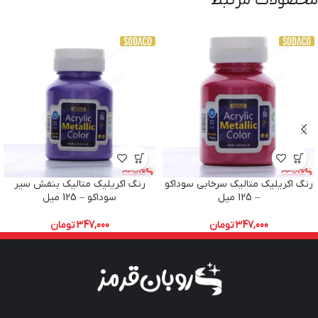
محصولات مرتبط
رنگ اکریلیک متالیک سرخابی سوداکو
رنگ اکریلیک متالیک بنفش سیر
– 125 میل
سوداکو – 125 میل
347,000
تومان
347,000
تومان