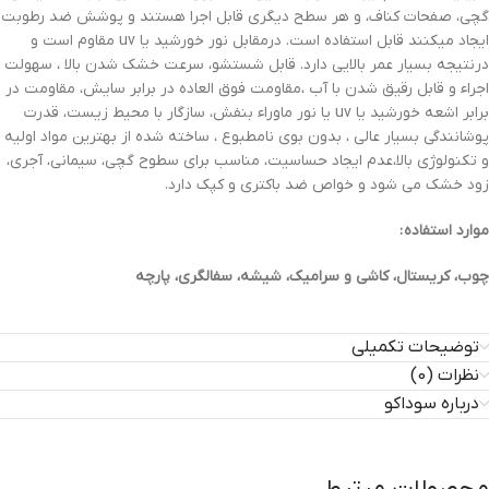
گچی، صفحات کناف، و هر سطح دیگری قابل اجرا هستند و پوشش ضد رطوبت
ایجاد میکنند قابل استفاده است. درمقابل نور خورشید یا uv مقاوم است و
درنتیجه بسیار عمر بالایی دارد. قابل شستشو، سرعت خشک شدن بالا ، سهولت
اجراء و قابل رقیق شدن با آب ،مقاومت فوق العاده در برابر سایش، مقاومت در
برابر اشعه خورشید یا uv یا نور ماوراء بنفش، سازگار با محیط زیست، قدرت
پوشانندگی بسیار عالی ، بدون بوی نامطبوع ، ساخته شده از بهترین مواد اولیه
و تکنولوژی بالا،عدم ایجاد حساسیت، مناسب برای سطوح گچی، سیمانی، آجری،
زود خشک می شود و خواص ضد باکتری و کپک دارد.
موارد استفاده :
چوب، کریستال، کاشی و سرامیک، شیشه، سفالگری، پارچه
توضیحات تکمیلی
نظرات (0)
درباره سوداکو