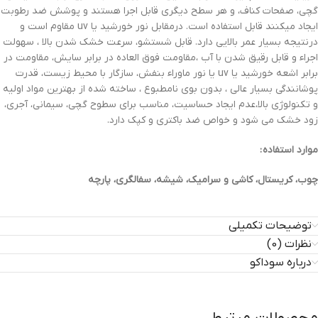
گچی، صفحات کناف، و هر سطح دیگری قابل اجرا هستند و پوشش ضد رطوبت
ایجاد میکنند قابل استفاده است. درمقابل نور خورشید یا uv مقاوم است و
درنتیجه بسیار عمر بالایی دارد. قابل شستشو، سرعت خشک شدن بالا ، سهولت
اجراء و قابل رقیق شدن با آب ،مقاومت فوق العاده در برابر سایش، مقاومت در
برابر اشعه خورشید یا uv یا نور ماوراء بنفش، سازگار با محیط زیست، قدرت
پوشانندگی بسیار عالی ، بدون بوی نامطبوع ، ساخته شده از بهترین مواد اولیه
و تکنولوژی بالا،عدم ایجاد حساسیت، مناسب برای سطوح گچی، سیمانی، آجری،
زود خشک می شود و خواص ضد باکتری و کپک دارد.
موارد استفاده :
چوب، کریستال، کاشی و سرامیک، شیشه، سفالگری، پارچه
توضیحات تکمیلی
نظرات (0)
درباره سوداکو