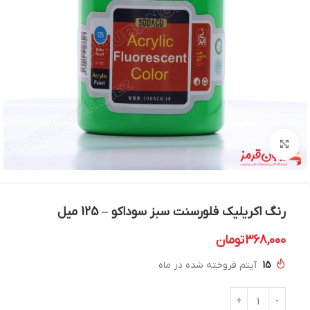
بزرگنمایی تصویر
رنگ اکریلیک فلورسنت سبز سوداکو – 125 میل
368,000
تومان
15
آیتم فروخته شده در ماه