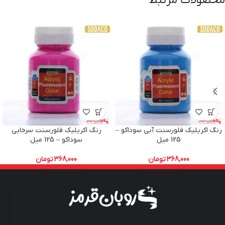
محصولات مرتبط
رنگ اکریلیک فلورسنت آبی سوداکو –
رنگ اکریلیک فلورسنت سرخابی
125 میل
سوداکو – 125 میل
368,000
تومان
368,000
تومان