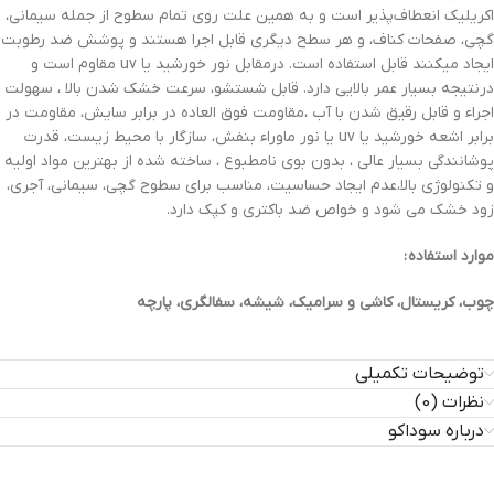
اکریلیک انعطاف‌پذیر است و به همین علت روی تمام سطوح از جمله سیمانی،
گچی، صفحات کناف، و هر سطح دیگری قابل اجرا هستند و پوشش ضد رطوبت
ایجاد میکنند قابل استفاده است. درمقابل نور خورشید یا uv مقاوم است و
درنتیجه بسیار عمر بالایی دارد. قابل شستشو، سرعت خشک شدن بالا ، سهولت
اجراء و قابل رقیق شدن با آب ،مقاومت فوق العاده در برابر سایش، مقاومت در
برابر اشعه خورشید یا uv یا نور ماوراء بنفش، سازگار با محیط زیست، قدرت
پوشانندگی بسیار عالی ، بدون بوی نامطبوع ، ساخته شده از بهترین مواد اولیه
و تکنولوژی بالا،عدم ایجاد حساسیت، مناسب برای سطوح گچی، سیمانی، آجری،
زود خشک می شود و خواص ضد باکتری و کپک دارد.
موارد استفاده :
چوب، کریستال، کاشی و سرامیک، شیشه، سفالگری، پارچه
توضیحات تکمیلی
نظرات (0)
درباره سوداکو