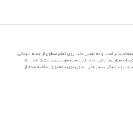
نعطاف‌پذیر است و به همین علت روی تمام سطوح از جمله سیمانی،
ستند و پوشش ضد رطوبت ایجاد میکنند قابل استفاده است. درمقابل نور خورشید یا uv مقاوم است و درنتیجه بسیار عمر بالایی دارد. قابل شستشو، سرعت خشک شدن بالا ،
اشعه خورشید یا uv یا نور ماوراء بنفش، سازگار با محیط زیست، قدرت پوشانندگی بسیار عالی ، بدون بوی نامطبوع ، ساخته شده از