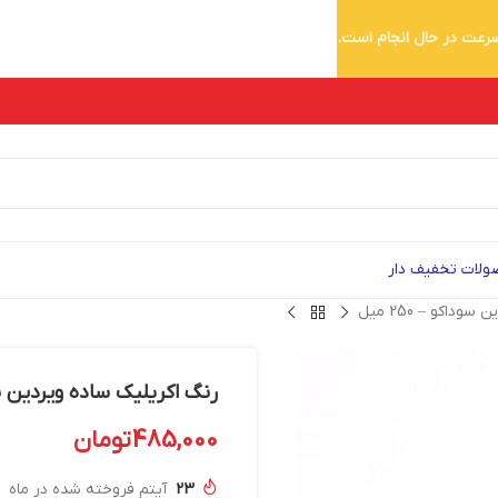
 سرعت در حال انجام است.
لات تخفیف دار
داکو – 250 میل
رنگ اکریلیک ساده ویردین سوداکو
485,000
تومان
23
آیتم فروخته شده در ماه