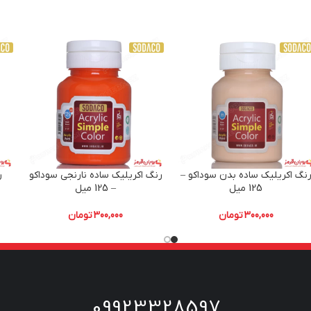
نگ اکریلیک ساده بدن سوداکو –
رنگ اکریلیک ساده نارنجی سوداکو
ر
125 میل
– 125 میل
300,000
تومان
300,000
تومان
09923328597