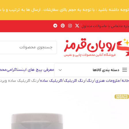
توجه داشته باشید : با توجه به حجم بالای سفارشات . ارسال ها به ترتیب و با
اره ما
تماس با ما
سوالات متداول
معرفی پیج های اینستاگرامی
محصو
دسته بندی کالاها
خانه
ملزومات هنری
رنگ
رنگ اکریلیک
اکریلیک ساده
رنگ اکریلیک ساده ویردین سو