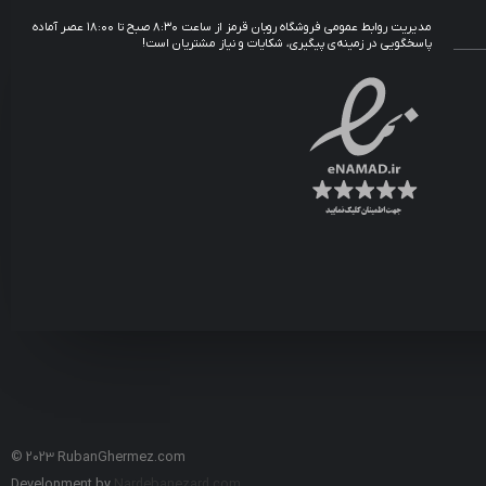
مدیریت روابط عمومی فروشگاه روبان قرمز از ساعت ۸:۳۰ صبح تا ۱۸:۰۰ عصر آماده
پاسخگویی در زمینه‌ی پیگیری، شکایات و نیاز مشتریان است!
© 2023 RubanGhermez.com
Development by
Nardebanezard.com