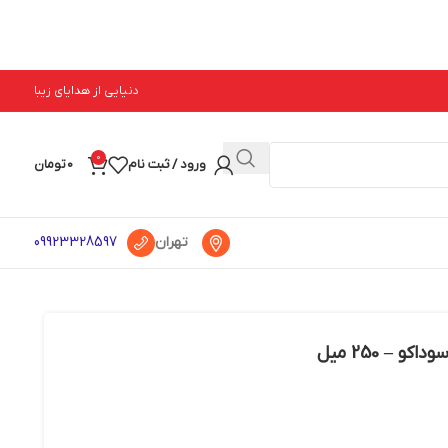
دنیایی از هدایای زیبا
0
ورود / ثبت نام
0
تومان
تهران
09923328597
 – 250 میل