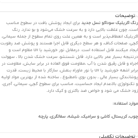
توضیحات
رنگ‌ اکریلیک سوداکو نسل جدید
برای ایجاد پوشش بافت در سطوح مناسب
است، چون غلظت بالایی دارد و به سرعت خشک می‌شود و بو ندارد. رنگ
اکریلیک انعطاف‌پذیر است و به همین علت روی تمام سطوح از جمله سیمانی،
گچی، صفحات کناف، و هر سطح دیگری قابل اجرا هستند و پوشش ضد رطوبت
ایجاد میکنند قابل استفاده است. درمقابل نور خورشید یا uv مقاوم است و
درنتیجه بسیار عمر بالایی دارد. قابل شستشو، سرعت خشک شدن بالا ، سهولت
اجراء و قابل رقیق شدن با آب ،مقاومت فوق العاده در برابر سایش، مقاومت در
برابر اشعه خورشید یا uv یا نور ماوراء بنفش، سازگار با محیط زیست، قدرت
پوشانندگی بسیار عالی ، بدون بوی نامطبوع ، ساخته شده از بهترین مواد اولیه
و تکنولوژی بالا،عدم ایجاد حساسیت، مناسب برای سطوح گچی، سیمانی، آجری،
زود خشک می شود و خواص ضد باکتری و کپک دارد.
موارد استفاده :
چوب، کریستال، کاشی و سرامیک، شیشه، سفالگری، پارچه
توضیحات تکمیلی