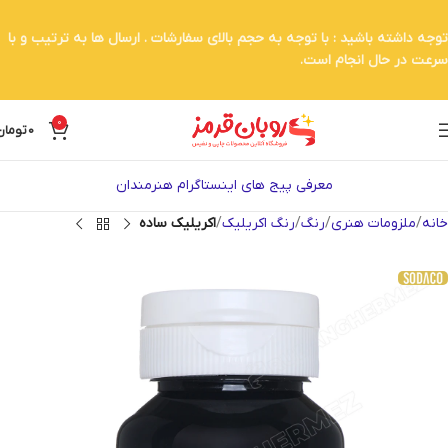
توجه داشته باشید : با توجه به حجم بالای سفارشات . ارسال ها به ترتیب و با
سرعت در حال انجام است.
0
0
تومان
معرفی پیج های اینستاگرام هنرمندان
خانه
ملزومات هنری
رنگ
رنگ اکریلیک
اکریلیک ساده