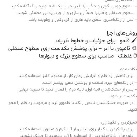
– سطوح چوبی، گچی و جاذب را با پرایمر یا یک لایه اولیه رنگ آماده کنید.
– سطوح صیقلی و فلزیرا حتماً زیرسازی و از چربی‌زدایی مطمئن شوید.
– قبل از رنگ‌آمیزی، سطح باید عاری از گردوغبار و رطوبت باشد.
روش‌های اجرا
🖌️ قلمو– برای جزئیات و خطوط ظریف
🎨 تامپون یا ابر – برای پوشش یکدست روی سطوح صیقلی
🖱️ غلطک– مناسب برای سطوح بزرگ و دیوارها
نکات مهم
– برای کاهش رد قلم و افزایش زمان کار، از مدیوم گلیز استفاده کنید.
– در رنگ‌های تیره، غلظت و پوشش دهی بیشتر است.
– پس از خشک‌شدن لایه اول، لایه دوم را اعمال کنید تا نتیجه نهایی
یکدست‌تر شود.
– در صورت خشک‌شدن ناقص رنگ، با قلموی نرم و مرطوب، رد قلم را محو
کنید.
تمیزکردن و نگهداری
– برای پاک‌کردن رنگ از روی لباس، از آب گرم و صابون استفاده کنید.
– قلموها را بلافاصله پس از استفاده با آب بشویید تا خشک نشوند.