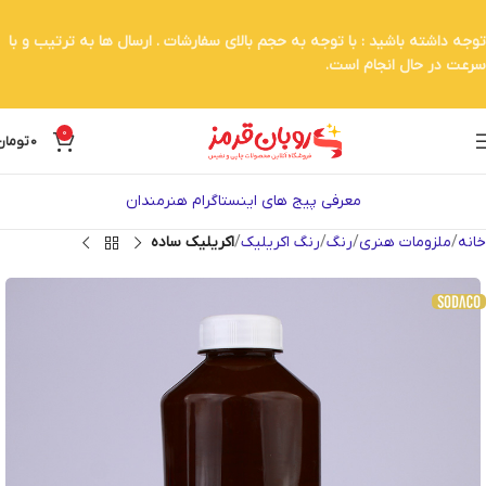
توجه داشته باشید : با توجه به حجم بالای سفارشات . ارسال ها به ترتیب و با
سرعت در حال انجام است.
0
0
تومان
معرفی پیج های اینستاگرام هنرمندان
خانه
ملزومات هنری
رنگ
رنگ اکریلیک
اکریلیک ساده