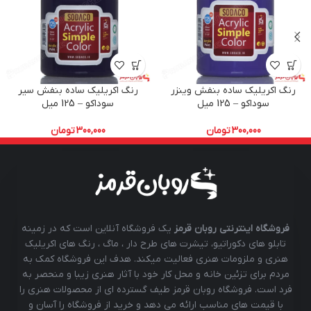
رنگ اکریلیک ساده بنفش وینزر
رنگ اکریلیک ساده بنفش سیر
سوداکو – 125 میل
سوداکو – 125 میل
300,000
تومان
300,000
تومان
فروشگاه اینترنتی روبان قرمز
یک فروشگاه آنلاین است که در زمینه
تابلو های دکوراتیو، تیشرت های طرح دار ، ماگ ، رنگ های اکریلیک
هنری و ملزومات هنری فعالیت میکند. هدف این فروشگاه کمک به
مردم برای تزئین خانه و محل کار خود با آثار هنری زیبا و منحصر به
فرد است. فروشگاه روبان قرمز طیف گسترده ای از محصولات هنری را
با قیمت های مناسب ارائه می دهد و خرید از فروشگاه را آسان و