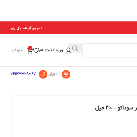
دنیایی از هدایای زیبا
0
ورود / ثبت نام
0
تومان
تهران
09923328597
اکو – 30 میل