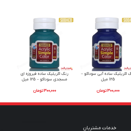
 اکریلیک ساده آبی سوداکو –
رنگ اکریلیک ساده فیروزه ای
رنگ ا
125 میل
مسجدی سوداکو – 125 میل
300,000
تومان
300,000
تومان
خدمات مشتریان