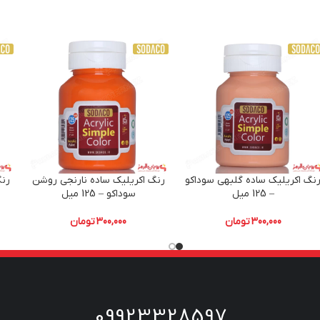
نگ اکریلیک ساده گلبهی سوداکو
رنگ اکریلیک ساده نارنجی روشن
رنگ
– 125 میل
سوداکو – 125 میل
300,000
تومان
300,000
تومان
09923328597