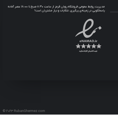
مدیریت روابط عمومی فروشگاه روبان قرمز از ساعت ۸:۳۰ صبح تا ۱۸:۰۰ عصر آماده
پاسخگویی در زمینه‌ی پیگیری، شکایات و نیاز مشتریان است!
© 2023 RubanGhermez.com
Development by
Nardebanezard.com