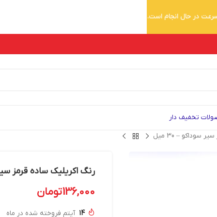
 سرعت در حال انجام است.
لات تخفیف دار
 سوداکو – 30 میل
رنگ اکریلیک ساده قرمز سیر سود
136,000
تومان
14
آیتم فروخته شده در ماه