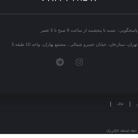
پاسخگویی : شنبه تا پنجشنبه از ساعت 9 صبح تا 5 عصر
تهران، ستارخان، خیابان خسرو شمالی ، مجتمع بهاران، واحد 10 طبقه 3
ماگ
نماد اعتماد الکتریک