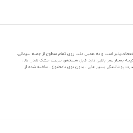
نعطاف‌پذیر است و به همین علت روی تمام سطوح از جمله سیمانی،
ستند و پوشش ضد رطوبت ایجاد میکنند قابل استفاده است. درمقابل نور خورشید یا uv مقاوم است و درنتیجه بسیار عمر بالایی دارد. قابل شستشو، سرعت خشک شدن بالا ،
اشعه خورشید یا uv یا نور ماوراء بنفش، سازگار با محیط زیست، قدرت پوشانندگی بسیار عالی ، بدون بوی نامطبوع ، ساخته شده از