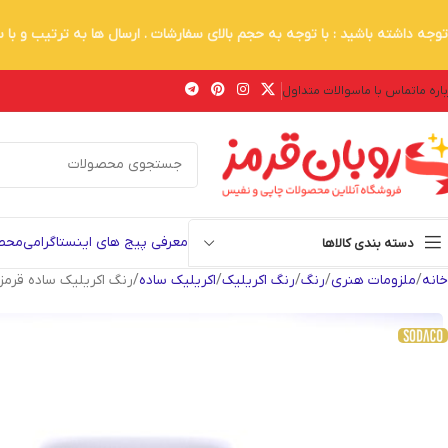
توجه داشته باشید : با توجه به حجم بالای سفارشات . ارسال ها به ترتیب و با
اره ما
تماس با ما
سوالات متداول
معرفی پیج های اینستاگرامی
محصو
دسته بندی کالاها
خانه
ملزومات هنری
رنگ
رنگ اکریلیک
اکریلیک ساده
رنگ اکریلیک ساده قرمز سیر