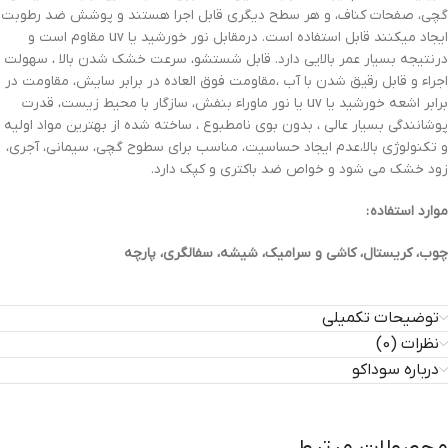
گچی، صفحات کناف، و هر سطح دیگری قابل اجرا هستند و پوشش ضد رطوبت
ایجاد میکنند قابل استفاده است. درمقابل نور خورشید یا uv مقاوم است و
درنتیجه بسیار عمر بالایی دارد. قابل شستشو، سرعت خشک شدن بالا ، سهولت
اجراء و قابل رقیق شدن با آب ،مقاومت فوق العاده در برابر سایش، مقاومت در
برابر اشعه خورشید یا uv یا نور ماوراء بنفش، سازگار با محیط زیست، قدرت
پوشانندگی بسیار عالی ، بدون بوی نامطبوع ، ساخته شده از بهترین مواد اولیه
و تکنولوژی بالا،عدم ایجاد حساسیت، مناسب برای سطوح گچی، سیمانی، آجری،
زود خشک می شود و خواص ضد باکتری و کپک دارد.
موارد استفاده :
چوب، کریستال، کاشی و سرامیک، شیشه، سفالگری، پارچه
توضیحات تکمیلی
نظرات (0)
درباره سوداکو