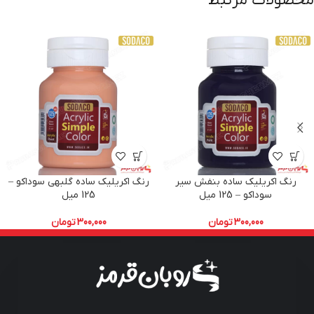
محصولات مرتبط
رنگ اکریلیک ساده بنفش سیر
رنگ اکریلیک ساده گلبهی سوداکو –
سوداکو – 125 میل
125 میل
300,000
تومان
300,000
تومان