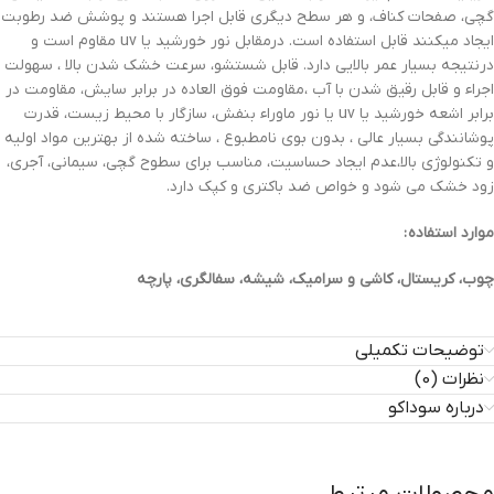
گچی، صفحات کناف، و هر سطح دیگری قابل اجرا هستند و پوشش ضد رطوبت
ایجاد میکنند قابل استفاده است. درمقابل نور خورشید یا uv مقاوم است و
درنتیجه بسیار عمر بالایی دارد. قابل شستشو، سرعت خشک شدن بالا ، سهولت
اجراء و قابل رقیق شدن با آب ،مقاومت فوق العاده در برابر سایش، مقاومت در
برابر اشعه خورشید یا uv یا نور ماوراء بنفش، سازگار با محیط زیست، قدرت
پوشانندگی بسیار عالی ، بدون بوی نامطبوع ، ساخته شده از بهترین مواد اولیه
و تکنولوژی بالا،عدم ایجاد حساسیت، مناسب برای سطوح گچی، سیمانی، آجری،
زود خشک می شود و خواص ضد باکتری و کپک دارد.
موارد استفاده :
چوب، کریستال، کاشی و سرامیک، شیشه، سفالگری، پارچه
توضیحات تکمیلی
نظرات (0)
درباره سوداکو