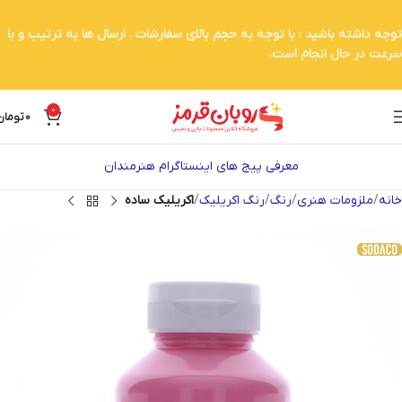
توجه داشته باشید : با توجه به حجم بالای سفارشات . ارسال ها به ترتیب و با
سرعت در حال انجام است.
0
0
تومان
معرفی پیج های اینستاگرام هنرمندان
خانه
ملزومات هنری
رنگ
رنگ اکریلیک
اکریلیک ساده