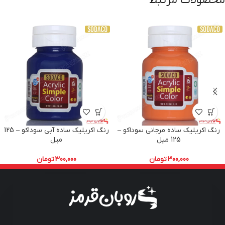
محصولات مرتبط
رنگ اکریلیک ساده مرجانی سوداکو –
رنگ اکریلیک ساده آبی سوداکو – 125
125 میل
میل
300,000
تومان
300,000
تومان