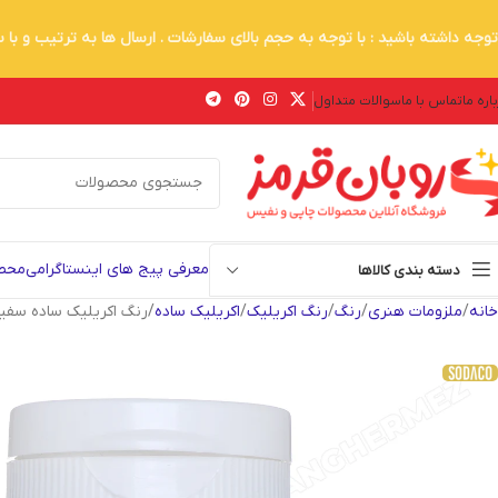
توجه داشته باشید : با توجه به حجم بالای سفارشات . ارسال ها به ترتیب و با
اره ما
تماس با ما
سوالات متداول
معرفی پیج های اینستاگرامی
محصو
دسته بندی کالاها
خانه
ملزومات هنری
رنگ
رنگ اکریلیک
اکریلیک ساده
رنگ اکریلیک ساده سفید سودا