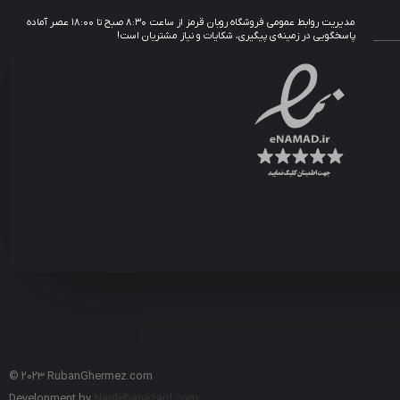
مدیریت روابط عمومی فروشگاه روبان قرمز از ساعت ۸:۳۰ صبح تا ۱۸:۰۰ عصر آماده
پاسخگویی در زمینه‌ی پیگیری، شکایات و نیاز مشتریان است!
© 2023 RubanGhermez.com
Development by
Nardebanezard.com