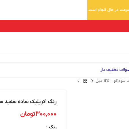
 سرعت در حال انجام است.
لات تخفیف دار
کو – 125 میل
رنگ اکریلیک ساده سفید سوداکو –
300,000
تومان
رنگ