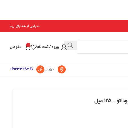
دنیایی از هدایای زیبا
0
ورود / ثبت نام
0
تومان
تهران
09923328597
 125 میل