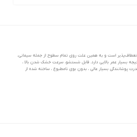
نعطاف‌پذیر است و به همین علت روی تمام سطوح از جمله سیمانی،
ستند و پوشش ضد رطوبت ایجاد میکنند قابل استفاده است. درمقابل نور خورشید یا uv مقاوم است و درنتیجه بسیار عمر بالایی دارد. قابل شستشو، سرعت خشک شدن بالا ،
اشعه خورشید یا uv یا نور ماوراء بنفش، سازگار با محیط زیست، قدرت پوشانندگی بسیار عالی ، بدون بوی نامطبوع ، ساخته شده از