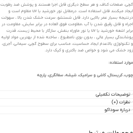
گچی، صفحات کناف، و هر سطح دیگری قابل اجرا هستند و پوشش ضد رطوبت
ایجاد میکنند قابل استفاده است. درمقابل نور خورشید یا uv مقاوم است و
درنتیجه بسیار عمر بالایی دارد. قابل شستشو، سرعت خشک شدن بالا ، سهولت
اجراء و قابل رقیق شدن با آب ،مقاومت فوق العاده در برابر سایش، مقاومت در
برابر اشعه خورشید یا uv یا نور ماوراء بنفش، سازگار با محیط زیست، قدرت
پوشانندگی بسیار عالی ، بدون بوی نامطبوع ، ساخته شده از بهترین مواد اولیه
و تکنولوژی بالا،عدم ایجاد حساسیت، مناسب برای سطوح گچی، سیمانی، آجری،
زود خشک می شود و خواص ضد باکتری و کپک دارد.
موارد استفاده :
چوب، کریستال، کاشی و سرامیک، شیشه، سفالگری، پارچه
توضیحات تکمیلی
نظرات (0)
درباره سوداکو