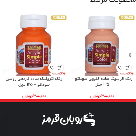
محصولات مرتبط
رنگ اکریلیک ساده گلبهی سوداکو –
رنگ اکریلیک ساده نارنجی روشن
125 میل
سوداکو – 125 میل
300,000
تومان
300,000
تومان