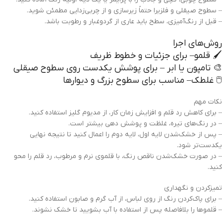
– سطوح صیقلی و فلزیرا حتماً زیرسازی و از چربی‌زدایی مطمئن شوید.
– قبل از رنگ‌آمیزی، سطح باید عاری از گردوغبار و رطوبت باشد.
روش‌های اجرا
🖌️ قلمو– برای جزئیات و خطوط ظریف
🎨 تامپون یا ابر – برای پوشش یکدست روی سطوح صیقلی
🖱️ غلطک– مناسب برای سطوح بزرگ و دیوارها
نکات مهم
– برای کاهش رد قلم و افزایش زمان کار، از مدیوم گلیز استفاده کنید.
– در رنگ‌های تیره، غلظت و پوشش دهی بیشتر است.
– پس از خشک‌شدن لایه اول، لایه دوم را اعمال کنید تا نتیجه نهایی
یکدست‌تر شود.
– در صورت خشک‌شدن ناقص رنگ، با قلموی نرم و مرطوب، رد قلم را محو
کنید.
تمیزکردن و نگهداری
– برای پاک‌کردن رنگ از روی لباس، از آب گرم و صابون استفاده کنید.
– قلموها را بلافاصله پس از استفاده با آب بشویید تا خشک نشوند.