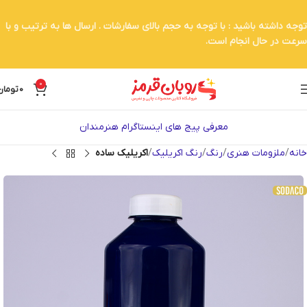
توجه داشته باشید : با توجه به حجم بالای سفارشات . ارسال ها به ترتیب و با
سرعت در حال انجام است.
0
0
تومان
معرفی پیج های اینستاگرام هنرمندان
خانه
ملزومات هنری
رنگ
رنگ اکریلیک
اکریلیک ساده