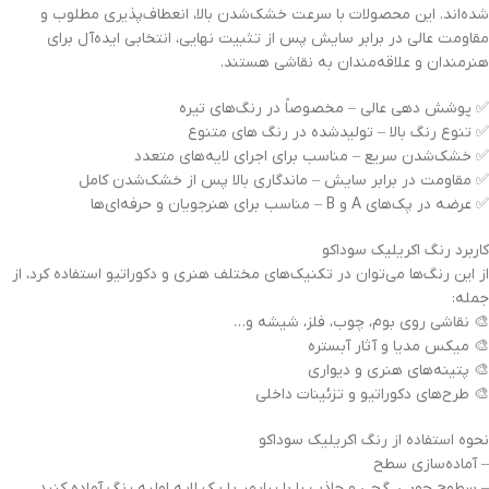
شده‌اند. این محصولات با سرعت خشک‌شدن بالا، انعطاف‌پذیری مطلوب و
مقاومت عالی در برابر سایش پس از تثبیت نهایی، انتخابی ایده‌آل برای
هنرمندان و علاقه‌مندان به نقاشی هستند.
✅ پوشش دهی عالی – مخصوصاً در رنگ‌های تیره
✅ تنوع رنگ بالا – تولیدشده در رنگ های متنوع
✅ خشک‌شدن سریع – مناسب برای اجرای لایه‌های متعدد
✅ مقاومت در برابر سایش – ماندگاری بالا پس از خشک‌شدن کامل
✅ عرضه در پک‌های A و B – مناسب برای هنرجویان و حرفه‌ای‌ها
کاربرد رنگ اکریلیک سوداکو
از این رنگ‌ها می‌توان در تکنیک‌های مختلف هنری و دکوراتیو استفاده کرد، از
جمله:
🎨 نقاشی روی بوم، چوب، فلز، شیشه و…
🎨 میکس مدیا و آثار آبستره
🎨 پتینه‌های هنری و دیواری
🎨 طرح‌های دکوراتیو و تزئینات داخلی
نحوه استفاده از رنگ اکریلیک سوداکو
– آماده‌سازی سطح
– سطوح چوبی، گچی و جاذب را با پرایمر یا یک لایه اولیه رنگ آماده کنید.