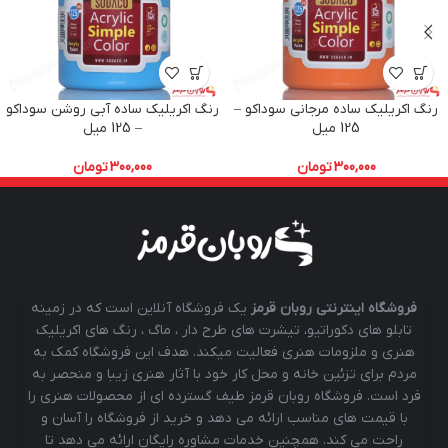
رنگ اکریلیک ساده مرجانی سوداکو –
رنگ اکریلیک ساده آبی روشن سوداکو
125 میل
– 125 میل
300,000
تومان
300,000
تومان
فروشگاه اینترنتی روبان قرمز
یک فروشگاه آنلاین است که در زمینه
تابلو های دکوراتیو، تیشرت های طرح دار ، ماگ ، رنگ های اکریلیک
هنری و ملزومات هنری فعالیت میکند. هدف این فروشگاه کمک به
مردم برای تزئین خانه و محل کار خود با آثار هنری زیبا و منحصر به
فرد است. فروشگاه روبان قرمز طیف گسترده ای از محصولات هنری را
با قیمت های مناسب ارائه می دهد و خرید از فروشگاه را آسان و
راحت می کند. همچنین خدمات مشاوره رایگان ارائه می دهد تا