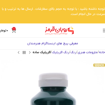
توجه داشته باشید : با توجه به حجم بالای سفارشات . ارسال ها به ترتیب و با
سرعت در حال انجام است.
0
0
تومان
معرفی پیج های اینستاگرام هنرمندان
خانه
ملزومات هنری
رنگ
رنگ اکریلیک
اکریلیک ساده