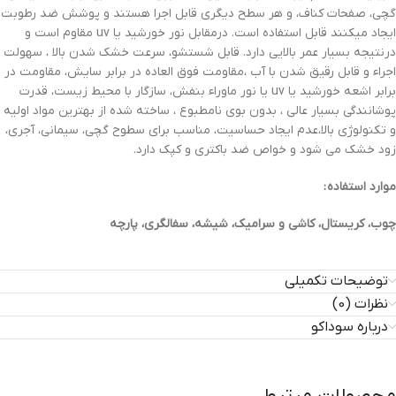
گچی، صفحات کناف، و هر سطح دیگری قابل اجرا هستند و پوشش ضد رطوبت
ایجاد میکنند قابل استفاده است. درمقابل نور خورشید یا uv مقاوم است و
درنتیجه بسیار عمر بالایی دارد. قابل شستشو، سرعت خشک شدن بالا ، سهولت
اجراء و قابل رقیق شدن با آب ،مقاومت فوق العاده در برابر سایش، مقاومت در
برابر اشعه خورشید یا uv یا نور ماوراء بنفش، سازگار با محیط زیست، قدرت
پوشانندگی بسیار عالی ، بدون بوی نامطبوع ، ساخته شده از بهترین مواد اولیه
و تکنولوژی بالا،عدم ایجاد حساسیت، مناسب برای سطوح گچی، سیمانی، آجری،
زود خشک می شود و خواص ضد باکتری و کپک دارد.
موارد استفاده :
چوب، کریستال، کاشی و سرامیک، شیشه، سفالگری، پارچه
توضیحات تکمیلی
نظرات (0)
درباره سوداکو