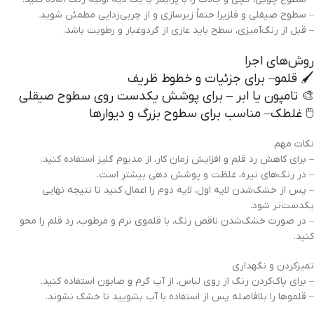
– سطوح صیقلی و فلزیرا حتماً زیرسازی و از چربی‌زدایی مطمئن شوید.
– قبل از رنگ‌آمیزی، سطح باید عاری از گردوغبار و رطوبت باشد.
روش‌های اجرا
🖌️ قلمو– برای جزئیات و خطوط ظریف
🎨 تامپون یا ابر – برای پوشش یکدست روی سطوح صیقلی
🖱️ غلطک– مناسب برای سطوح بزرگ و دیوارها
نکات مهم
– برای کاهش رد قلم و افزایش زمان کار، از مدیوم گلیز استفاده کنید.
– در رنگ‌های تیره، غلظت و پوشش دهی بیشتر است.
– پس از خشک‌شدن لایه اول، لایه دوم را اعمال کنید تا نتیجه نهایی
یکدست‌تر شود.
– در صورت خشک‌شدن ناقص رنگ، با قلموی نرم و مرطوب، رد قلم را محو
کنید.
تمیزکردن و نگهداری
– برای پاک‌کردن رنگ از روی لباس، از آب گرم و صابون استفاده کنید.
– قلموها را بلافاصله پس از استفاده با آب بشویید تا خشک نشوند.