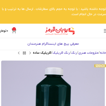
توجه داشته باشید : با توجه به حجم بالای سفارشات . ارسال ها به ترتیب و با
سرعت در حال انجام است.
0
0
تومان
معرفی پیج های اینستاگرام هنرمندان
خانه
ملزومات هنری
رنگ
رنگ اکریلیک
اکریلیک ساده