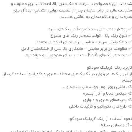
شده‌اند. این محصولات با سرعت خشک‌شدن بالا، انعطاف‌پذیری مطلوب و
مقاومت عالی در برابر سایش پس از تثبیت نهایی، انتخابی ایده‌آل برای
هنرمندان و علاقه‌مندان به نقاشی هستند.
✅ پوشش دهی عالی – مخصوصاً در رنگ‌های تیره
✅ تنوع رنگ بالا – تولیدشده در رنگ های متنوع
✅ خشک‌شدن سریع – مناسب برای اجرای لایه‌های متعدد
✅ مقاومت در برابر سایش – ماندگاری بالا پس از خشک‌شدن کامل
✅ عرضه در پک‌های A و B – مناسب برای هنرجویان و حرفه‌ای‌ها
کاربرد رنگ اکریلیک سوداکو
از این رنگ‌ها می‌توان در تکنیک‌های مختلف هنری و دکوراتیو استفاده کرد، از
جمله:
🎨 نقاشی روی بوم، چوب، فلز، شیشه و…
🎨 میکس مدیا و آثار آبستره
🎨 پتینه‌های هنری و دیواری
🎨 طرح‌های دکوراتیو و تزئینات داخلی
نحوه استفاده از رنگ اکریلیک سوداکو
– آماده‌سازی سطح
– سطوح چوبی، گچی و جاذب را با پرایمر یا یک لایه اولیه رنگ آماده کنید.