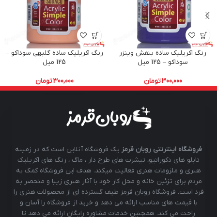
رنگ اکریلیک ساده بنفش وینزر
رنگ اکریلیک ساده گلبهی سوداکو –
سوداکو – 125 میل
125 میل
300,000
تومان
300,000
تومان
فروشگاه اینترنتی روبان قرمز
یک فروشگاه آنلاین است که در زمینه
تابلو های دکوراتیو، تیشرت های طرح دار ، ماگ ، رنگ های اکریلیک
هنری و ملزومات هنری فعالیت میکند. هدف این فروشگاه کمک به
مردم برای تزئین خانه و محل کار خود با آثار هنری زیبا و منحصر به
فرد است. فروشگاه روبان قرمز طیف گسترده ای از محصولات هنری را
با قیمت های مناسب ارائه می دهد و خرید از فروشگاه را آسان و
راحت می کند. همچنین خدمات مشاوره رایگان ارائه می دهد تا