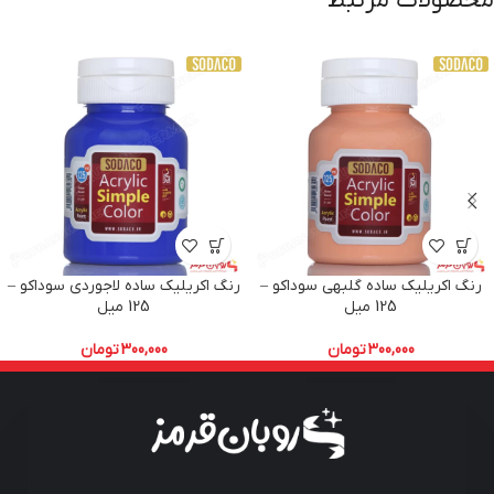
محصولات مرتبط
رنگ اکریلیک ساده گلبهی سوداکو –
رنگ اکریلیک ساده لاجوردی سوداکو –
125 میل
125 میل
300,000
تومان
300,000
تومان