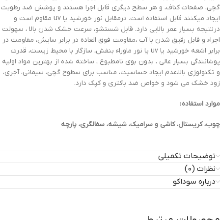
گچی، صفحات کناف، و هر سطح دیگری قابل اجرا هستند و پوشش ضد رطوبت
ایجاد میکنند قابل استفاده است. درمقابل نور خورشید یا uv مقاوم است و
درنتیجه بسیار عمر بالایی دارد. قابل شستشو، سرعت خشک شدن بالا ، سهولت
اجراء و قابل رقیق شدن با آب ،مقاومت فوق العاده در برابر سایش، مقاومت در
برابر اشعه خورشید یا uv یا نور ماوراء بنفش، سازگار با محیط زیست، قدرت
پوشانندگی بسیار عالی ، بدون بوی نامطبوع ، ساخته شده از بهترین مواد اولیه
و تکنولوژی بالا،عدم ایجاد حساسیت، مناسب برای سطوح گچی، سیمانی، آجری،
زود خشک می شود و خواص ضد باکتری و کپک دارد.
موارد استفاده :
چوب، کریستال، کاشی و سرامیک، شیشه، سفالگری، پارچه
توضیحات تکمیلی
نظرات (0)
درباره سوداکو