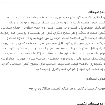
توضیحات
رنگ‌ اکریلیک سوداکو نسل جدید
برای ایجاد پوشش بافت در سطوح مناسب
است، چون غلظت بالایی دارد و به سرعت خشک می‌شود و بو ندارد. رنگ
اکریلیک انعطاف‌پذیر است و به همین علت روی تمام سطوح از جمله سیمانی،
گچی، صفحات کناف، و هر سطح دیگری قابل اجرا هستند و پوشش ضد رطوبت
ایجاد میکنند قابل استفاده است. درمقابل نور خورشید یا uv مقاوم است و
درنتیجه بسیار عمر بالایی دارد. قابل شستشو، سرعت خشک شدن بالا ، سهولت
اجراء و قابل رقیق شدن با آب ،مقاومت فوق العاده در برابر سایش، مقاومت در
برابر اشعه خورشید یا uv یا نور ماوراء بنفش، سازگار با محیط زیست، قدرت
پوشانندگی بسیار عالی ، بدون بوی نامطبوع ، ساخته شده از بهترین مواد اولیه
و تکنولوژی بالا،عدم ایجاد حساسیت، مناسب برای سطوح گچی، سیمانی، آجری،
زود خشک می شود و خواص ضد باکتری و کپک دارد.
موارد استفاده :
چوب، کریستال، کاشی و سرامیک، شیشه، سفالگری، پارچه
توضیحات تکمیلی