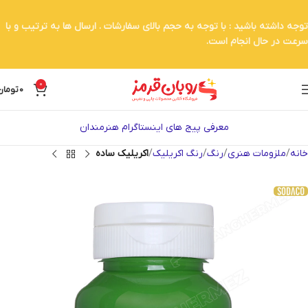
توجه داشته باشید : با توجه به حجم بالای سفارشات . ارسال ها به ترتیب و با
سرعت در حال انجام است.
0
0
تومان
معرفی پیج های اینستاگرام هنرمندان
خانه
ملزومات هنری
رنگ
رنگ اکریلیک
اکریلیک ساده