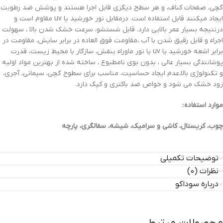
گچی، صفحات کناف، و هر سطح دیگری قابل اجرا هستند و پوشش ضد رطوبت
ایجاد میکنند قابل استفاده است. درمقابل نور خورشید یا uv مقاوم است و
درنتیجه بسیار عمر بالایی دارد. قابل شستشو، سرعت خشک شدن بالا ، سهولت
اجراء و قابل رقیق شدن با آب ،مقاومت فوق العاده در برابر سایش، مقاومت در
برابر اشعه خورشید یا uv یا نور ماوراء بنفش، سازگار با محیط زیست، قدرت
پوشانندگی بسیار عالی ، بدون بوی نامطبوع ، ساخته شده از بهترین مواد اولیه
و تکنولوژی بالا،عدم ایجاد حساسیت، مناسب برای سطوح گچی، سیمانی، آجری،
زود خشک می شود و خواص ضد باکتری و کپک دارد.
موارد استفاده :
چوب، کریستال، کاشی و سرامیک، شیشه، سفالگری، پارچه
توضیحات تکمیلی
نظرات (0)
درباره سوداکو