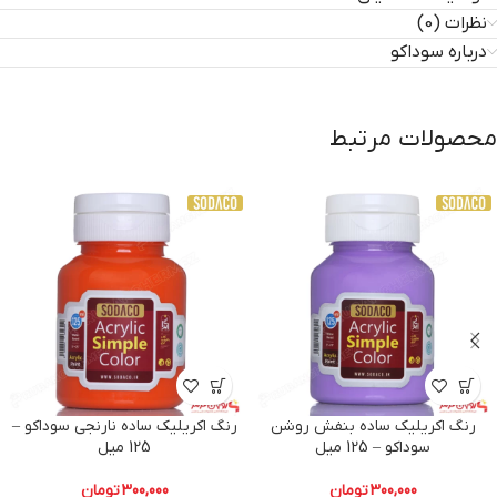
نظرات (0)
درباره سوداکو
محصولات مرتبط
رنگ اکریلیک ساده بنفش روشن
رنگ اکریلیک ساده نارنجی سوداکو –
سوداکو – 125 میل
125 میل
300,000
تومان
300,000
تومان