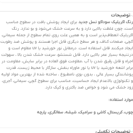
توضیحات
رنگ‌ اکریلیک سوداکو نسل جدید
برای ایجاد پوشش بافت در سطوح مناسب
است، چون غلظت بالایی دارد و به سرعت خشک می‌شود و بو ندارد. رنگ
اکریلیک انعطاف‌پذیر است و به همین علت روی تمام سطوح از جمله سیمانی،
گچی، صفحات کناف، و هر سطح دیگری قابل اجرا هستند و پوشش ضد رطوبت
ایجاد میکنند قابل استفاده است. درمقابل نور خورشید یا uv مقاوم است و
درنتیجه بسیار عمر بالایی دارد. قابل شستشو، سرعت خشک شدن بالا ، سهولت
اجراء و قابل رقیق شدن با آب ،مقاومت فوق العاده در برابر سایش، مقاومت در
برابر اشعه خورشید یا uv یا نور ماوراء بنفش، سازگار با محیط زیست، قدرت
پوشانندگی بسیار عالی ، بدون بوی نامطبوع ، ساخته شده از بهترین مواد اولیه
و تکنولوژی بالا،عدم ایجاد حساسیت، مناسب برای سطوح گچی، سیمانی، آجری،
زود خشک می شود و خواص ضد باکتری و کپک دارد.
موارد استفاده :
چوب، کریستال، کاشی و سرامیک، شیشه، سفالگری، پارچه
توضیحات تکمیلی