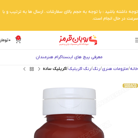
توجه داشته باشید : با توجه به حجم بالای سفارشات . ارسال ها به ترتیب و با
سرعت در حال انجام است.
0
0
تومان
معرفی پیج های اینستاگرام هنرمندان
خانه
ملزومات هنری
رنگ
رنگ اکریلیک
اکریلیک ساده