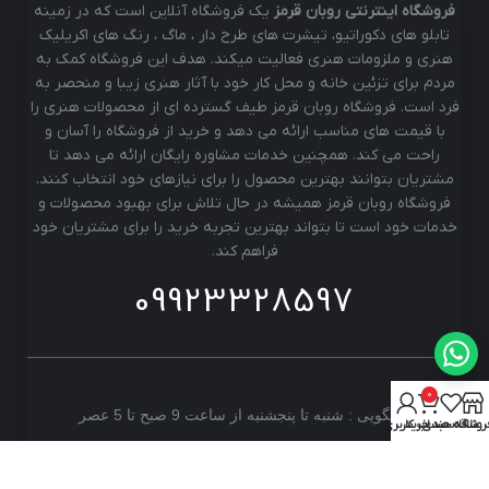
فروشگاه اینترنتی روبان قرمز
یک فروشگاه آنلاین است که در زمینه
تابلو های دکوراتیو، تیشرت های طرح دار ، ماگ ، رنگ های اکریلیک
هنری و ملزومات هنری فعالیت میکند. هدف این فروشگاه کمک به
مردم برای تزئین خانه و محل کار خود با آثار هنری زیبا و منحصر به
فرد است. فروشگاه روبان قرمز طیف گسترده ای از محصولات هنری را
با قیمت های مناسب ارائه می دهد و خرید از فروشگاه را آسان و
راحت می کند. همچنین خدمات مشاوره رایگان ارائه می دهد تا
مشتریان بتوانند بهترین محصول را برای نیازهای خود انتخاب کنند.
فروشگاه روبان قرمز همیشه در حال تلاش برای بهبود محصولات و
خدمات خود است تا بتواند بهترین تجربه خرید را برای مشتریان خود
فراهم کند.
09923328597
0
پاسخگویی : شنبه تا پنجشنبه از ساعت 9 صبح تا 5 عصر
روشگاه
علاقه مندی
سبد خرید
حساب کاربری من
تهران، ستارخان، خیابان خسرو شمالی ، مجتمع بهاران، واحد
10 طبقه 3