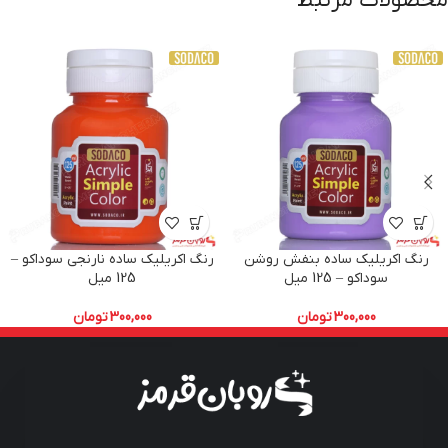
محصولات مرتبط
رنگ اکریلیک ساده بنفش روشن
رنگ اکریلیک ساده نارنجی سوداکو –
سوداکو – 125 میل
125 میل
300,000
تومان
300,000
تومان