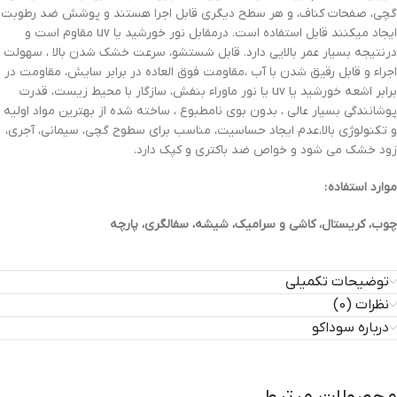
گچی، صفحات کناف، و هر سطح دیگری قابل اجرا هستند و پوشش ضد رطوبت
ایجاد میکنند قابل استفاده است. درمقابل نور خورشید یا uv مقاوم است و
درنتیجه بسیار عمر بالایی دارد. قابل شستشو، سرعت خشک شدن بالا ، سهولت
اجراء و قابل رقیق شدن با آب ،مقاومت فوق العاده در برابر سایش، مقاومت در
برابر اشعه خورشید یا uv یا نور ماوراء بنفش، سازگار با محیط زیست، قدرت
پوشانندگی بسیار عالی ، بدون بوی نامطبوع ، ساخته شده از بهترین مواد اولیه
و تکنولوژی بالا،عدم ایجاد حساسیت، مناسب برای سطوح گچی، سیمانی، آجری،
زود خشک می شود و خواص ضد باکتری و کپک دارد.
موارد استفاده :
چوب، کریستال، کاشی و سرامیک، شیشه، سفالگری، پارچه
توضیحات تکمیلی
نظرات (0)
درباره سوداکو