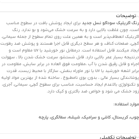
توضیحات
رنگ‌ اکریلیک سوداکو نسل جدید
برای ایجاد پوشش بافت در سطوح مناسب
است، چون غلظت بالایی دارد و به سرعت خشک می‌شود و بو ندارد. رنگ
اکریلیک انعطاف‌پذیر است و به همین علت روی تمام سطوح از جمله سیمانی،
گچی، صفحات کناف، و هر سطح دیگری قابل اجرا هستند و پوشش ضد رطوبت
ایجاد میکنند قابل استفاده است. درمقابل نور خورشید یا uv مقاوم است و
درنتیجه بسیار عمر بالایی دارد. قابل شستشو، سرعت خشک شدن بالا ، سهولت
اجراء و قابل رقیق شدن با آب ،مقاومت فوق العاده در برابر سایش، مقاومت در
برابر اشعه خورشید یا uv یا نور ماوراء بنفش، سازگار با محیط زیست، قدرت
پوشانندگی بسیار عالی ، بدون بوی نامطبوع ، ساخته شده از بهترین مواد اولیه
و تکنولوژی بالا،عدم ایجاد حساسیت، مناسب برای سطوح گچی، سیمانی، آجری،
زود خشک می شود و خواص ضد باکتری و کپک دارد.
موارد استفاده :
چوب، کریستال، کاشی و سرامیک، شیشه، سفالگری، پارچه
توضیحات تکمیلی